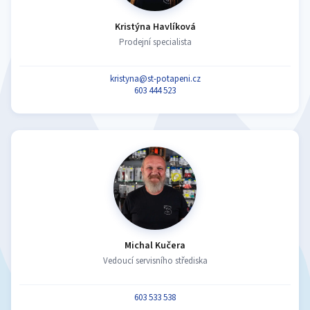
Kristýna Havlíková
Prodejní specialista
kristyna@st-potapeni.cz
603 444 523
Michal Kučera
Vedoucí servisního střediska
603 533 538