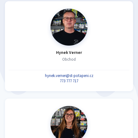
Hynek Verner
Obchod
hynek.verner@st-potapeni.cz
773 777 717