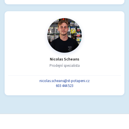
Nicolas Scheans
Prodejní specialista
nicolas.scheans@st-potapeni.cz
603 444 523
Z
á