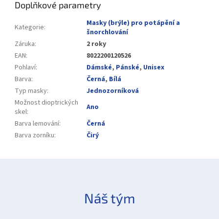
Doplňkové parametry
Masky (brýle) pro potápění a
Kategorie
:
šnorchlování
Záruka
:
2 roky
EAN
:
8022200120526
Pohlaví
:
Dámské
,
Pánské
,
Unisex
Barva
:
Černá
,
Bílá
Typ masky
:
Jednozorníková
Možnost dioptrických
Ano
skel
:
Barva lemování
:
Černá
Barva zorníku
:
Čirý
Náš tým