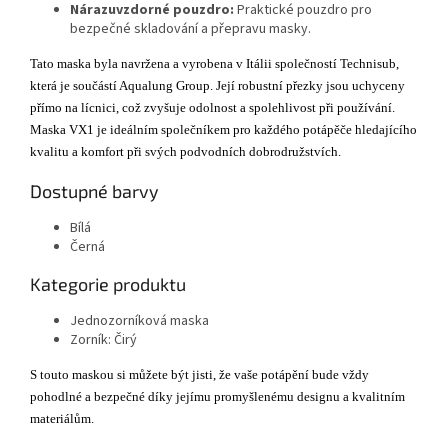
Nárazuvzdorné pouzdro:
Praktické pouzdro pro
bezpečné skladování a přepravu masky.
Tato maska byla navržena a vyrobena v Itálii společností Technisub,
která je součástí Aqualung Group. Její robustní přezky jsou uchyceny
přímo na lícnici, což zvyšuje odolnost a spolehlivost při používání.
Maska VX1 je ideálním společníkem pro každého potápěče hledajícího
kvalitu a komfort při svých podvodních dobrodružstvích.
Dostupné barvy
Bílá
Černá
Kategorie produktu
Jednozorníková maska
Zorník: Čirý
S touto maskou si můžete být jisti, že vaše potápění bude vždy
pohodlné a bezpečné díky jejímu promyšlenému designu a kvalitním
materiálům.