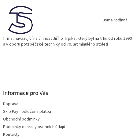
p
a
t
í
Jsme rodinná
firma, navazující na činnost Jiřího Trpíka, který byl na trhu od roku 1990
a v oboru potápěčské techniky od 70. let minulého století
Informace pro Vás
Doprava
Skip Pay - odložená platba
Obchodní podmínky
Podmínky ochrany osobních údajů
Kontakty