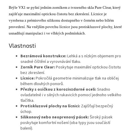
Brýle VX1 se pyšní jedním zorníkem z tvrzeného skla Pure Clear, který
zajišťuje maximální optickou čistotu bez zkreslení. Lícnice je
vyrobena z prémiového silikonu dostupného v černém nebo bílém
provedení. Na vnějším povrchu lícnice jsou protiskluzové plochy, které
usnadňují manipulaci i ve vlhkých podmínkách.
Vlastnosti
Bezrámová konstrukce:
Lehká a s nízkým objemem pro
snadné čištění a vyrovnávání tlaku.
Zorník Pure Clear:
Poskytuje maximální optickou čistotu
bez zkreslení.
Lícnice:
Pokročilá geometrie minimalizuje tlak na obličej
během dlouhých ponorů.
Přezky s osičkou z korozivzdorné oceli:
Snadno
ovladatelné i v silných rukavicích pomocí jednoho velkého
tlačítka.
Protiskluzové plochy na lícnici:
Zajišťují bezpečný
úchop.
Silikonový nebo neoprenový pásek:
Široký pásek
poskytuje komfortní nošení (oba typy jsou součástí
balení).