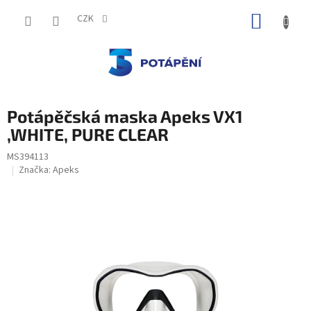
Přejít
NÁKUP
na
CZK
obsah
KOŠÍK
Potápěčská maska Apeks VX1
,WHITE, PURE CLEAR
MS394113
Značka:
Apeks