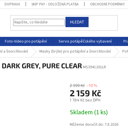
DOPRAVA
SKIP PAY - ODLOŽENÁ PLATBA
OBCHODNÍ PODMÍNKY
HLEDAT
Foto-Video pro potápění
Servis potápěčského vybavení
Pr
í a šnorchlování
Masky (brýle) pro potápění a šnorchlování
Po
, DARK GREY, PURE CLEAR
MS3941201LR
2 399 Kč
–10 %
2 159 Kč
1 784 Kč bez DPH
Skladem
(
1 ks
)
Můžeme doručit do:
7.8.2026