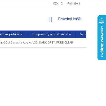
PODMÍNKY OCHRANY OSOBNÍCH ÚDAJŮ
CZK
Přihlášení
KONTAKTY
AFFILIATE
NÁKUPNÍ
Prázdný košík
KOŠÍK
acovní potápění
Kompresory a příslušenství
Výprodej
P
tápěčská maska Apeks VX1, DARK GREY, PURE CLEAR