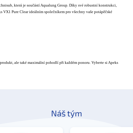
chnisub, která je součástí Aqualung Group. Díky své robustní konstrukci,
eks VX1 Pure Clear ideálním společníkem pro všechny vaše potápěčské
ní produkt, ale také maximální pohodlí při každém ponoru. Vyberte si Apeks
Náš tým