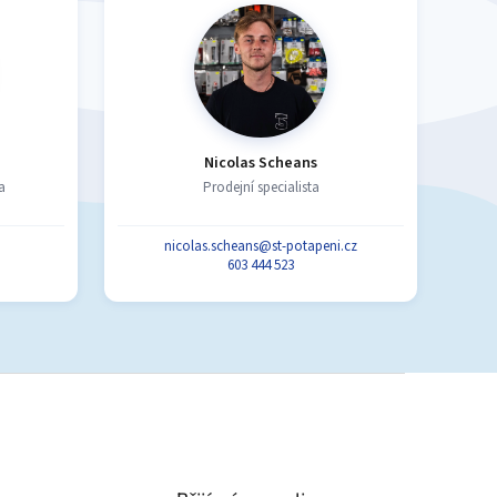
Nicolas Scheans
a
Prodejní specialista
nicolas.scheans@st-potapeni.cz
603 444 523