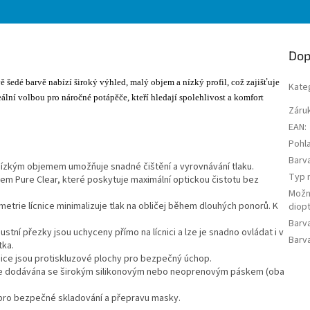
Dop
šedé barvě nabízí široký výhled, malý objem a nízký profil, což zajišťuje
Kate
lní volbou pro náročné potápěče, kteří hledají spolehlivost a komfort
Záru
EAN
:
Pohla
Barv
ízkým objemem umožňuje snadné čištění a vyrovnávání tlaku.
Typ 
m Pure Clear, které poskytuje maximální optickou čistotu bez
Možn
etrie lícnice minimalizuje tlak na obličej během dlouhých ponorů. K
diopt
Barv
stní přezky jsou uchyceny přímo na lícnici a lze je snadno ovládat i v
Barv
tka.
nice jsou protiskluzové plochy pro bezpečný úchop.
e dodávána se širokým silikonovým nebo neoprenovým páskem (oba
pro bezpečné skladování a přepravu masky.