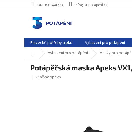
Přejít
+420 603 444 523
info@st-potapeni.cz
na
obsah
Plavecké potřeby a pláž
Vybavení pro potápění
Domů
Vybavení pro potápění
Masky pro potápěn
Potápěčská maska Apeks VX1
Značka:
Apeks