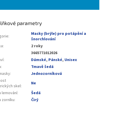
lňkové parametry
Masky (brýle) pro potápění a
gorie
:
šnorchlování
ka
:
2 roky
3665771012026
ví
:
Dámské
,
Pánské
,
Unisex
a
:
Tmavě šedá
masky
:
Jednozorníková
ost
Ne
rických skel
:
a lemování
:
Šedá
a zorníku
:
Čirý