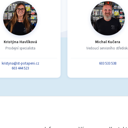
Kristýna Havlíková
Michal Kučera
Prodejní specialista
Vedoucí servisního středisk
kristyna@st-potapeni.cz
603 533 538
603 444 523