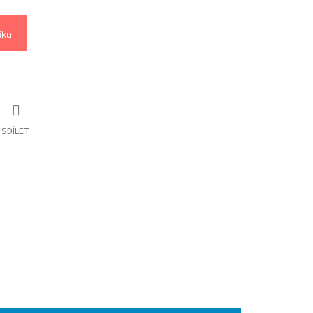
íku
SDÍLET