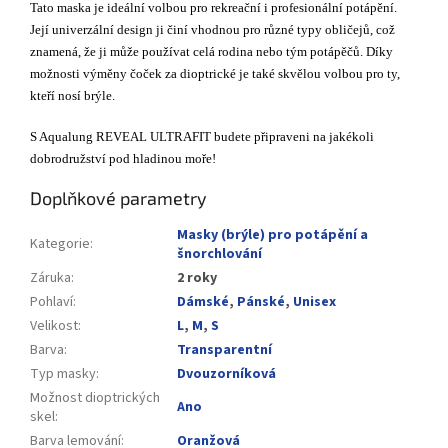
Tato maska je ideální volbou pro rekreační i profesionální potápění.
Její univerzální design ji činí vhodnou pro různé typy obličejů, což
znamená, že ji může používat celá rodina nebo tým potápěčů. Díky
možnosti výměny čoček za dioptrické je také skvělou volbou pro ty,
kteří nosí brýle.
S Aqualung REVEAL ULTRAFIT budete připraveni na jakékoli
dobrodružství pod hladinou moře!
Doplňkové parametry
Masky (brýle) pro potápění a
Kategorie
:
šnorchlování
Záruka
:
2 roky
Pohlaví
:
Dámské
,
Pánské
,
Unisex
Velikost
:
L
,
M
,
S
Barva
:
Transparentní
Typ masky
:
Dvouzorníková
Možnost dioptrických
Ano
skel
:
Barva lemování
:
Oranžová