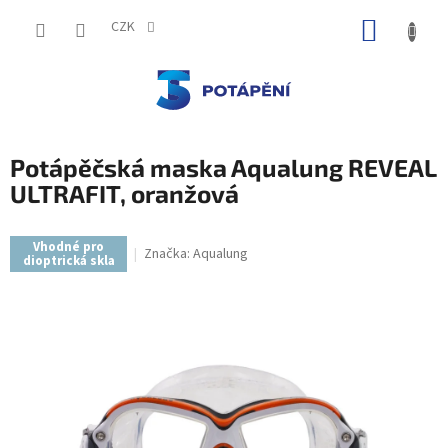
Přejít
NÁKUP
na
CZK
obsah
KOŠÍK
Potápěčská maska Aqualung REVEAL
ULTRAFIT, oranžová
Vhodné pro
Značka:
Aqualung
dioptrická skla