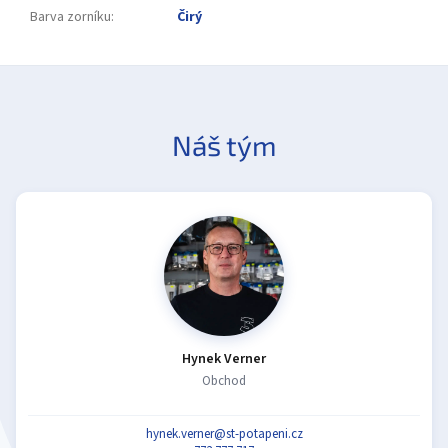
Barva zorníku
:
Čirý
Náš tým
Hynek Verner
Obchod
hynek.verner@st-potapeni.cz