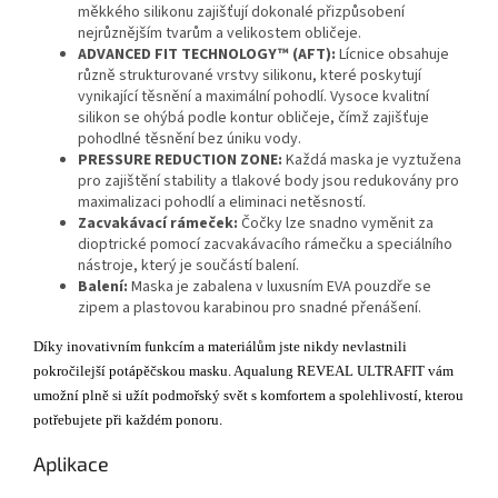
měkkého silikonu zajišťují dokonalé přizpůsobení
nejrůznějším tvarům a velikostem obličeje.
ADVANCED FIT TECHNOLOGY™ (AFT):
Lícnice obsahuje
různě strukturované vrstvy silikonu, které poskytují
vynikající těsnění a maximální pohodlí. Vysoce kvalitní
silikon se ohýbá podle kontur obličeje, čímž zajišťuje
pohodlné těsnění bez úniku vody.
PRESSURE REDUCTION ZONE:
Každá maska je vyztužena
pro zajištění stability a tlakové body jsou redukovány pro
maximalizaci pohodlí a eliminaci netěsností.
Zacvakávací rámeček:
Čočky lze snadno vyměnit za
dioptrické pomocí zacvakávacího rámečku a speciálního
nástroje, který je součástí balení.
Balení:
Maska je zabalena v luxusním EVA pouzdře se
zipem a plastovou karabinou pro snadné přenášení.
Díky inovativním funkcím a materiálům jste nikdy nevlastnili
pokročilejší potápěčskou masku. Aqualung REVEAL ULTRAFIT vám
umožní plně si užít podmořský svět s komfortem a spolehlivostí, kterou
potřebujete při každém ponoru.
Aplikace