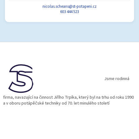
nicolas.scheans@st-potapeni.cz
603 444 523
Z
á
p
a
t
í
Jsme rodinná
firma, navazující na činnost Jiřího Trpíka, který byl na trhu od roku 1990
a v oboru potápěčské techniky od 70. let minulého století