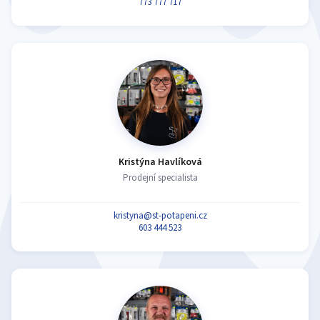
773 777 717
Kristýna Havlíková
Prodejní specialista
kristyna@st-potapeni.cz
603 444 523