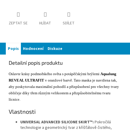
ZEPTAT SE
HLÍDAT
SDÍLET
Popis
Hodnocení
Diskuze
Detailní popis produktu
Oslavte krásy podmořského světa s potápěčskými brýlemi
Aqualung
REVEAL ULTRAFIT
v oranžové barvě. Tato maska je navržena tak,
aby poskytovala maximální pohodlí a přizpůsobení pro všechny tvary
obličeje díky třem různým velikostem a přizpůsobitelnému tvaru
lícnice.
Vlastnosti
UNIVERSAL ADVANCED SILICONE SKIRT™:
Pokročilá
technologie a geometrický tvar z křišťálově čistého,