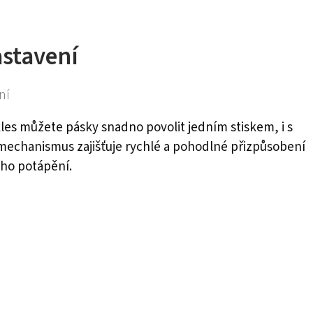
stavení
ní
kles můžete pásky snadno povolit jedním stiskem, i s
mechanismus zajišťuje rychlé a pohodlné přizpůsobení
ho potápění.