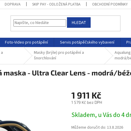
DOPRAVA
SKIP PAY - ODLOŽENÁ PLATBA
OBCHODNÍ PODMÍNKY
HLEDAT
Foto-Video pro potápění
Servis potápěčského vybavení
Pr
 a
Masky (brýle) pro potápění a
Aqualung
šnorchlování
modrá/b
maska - Ultra Clear Lens - modrá/bé
1 911 Kč
1 579 Kč bez DPH
Skladem, u Vás do 4 
Můžeme doručit do:
13.8.2026