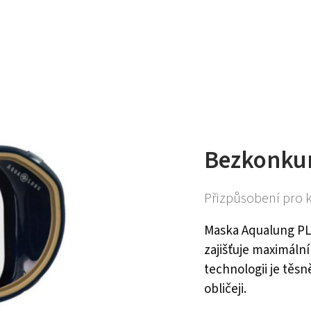
Bezkonkur
Přizpůsobení pro
Maska Aqualung P
zajišťuje maximální
technologii je těs
obličeji.