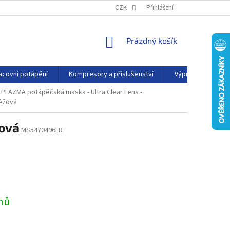
PODMÍNKY OCHRANY OSOBNÍCH ÚDAJŮ
CZK
Přihlášení
KONTAKTY
AFFILIATE
NÁKUPNÍ
Prázdný košík
KOŠÍK
acovní potápění
Kompresory a příslušenství
Výprodej
P
 PLAZMA potápěčská maska - Ultra Clear Lens -
éžová
žová
MS5470496LR
dnů