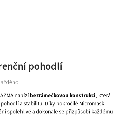
enční pohodlí
 každého
LAZMA nabízí
bezrámečkovou konstrukci
, která
 pohodlí a stabilitu. Díky pokročilé Micromask
nění spolehlivé a dokonale se přizpůsobí každému