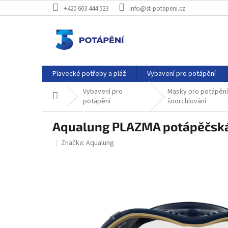
Přejít
+420 603 444 523
info@st-potapeni.cz
na
obsah
Plavecké potřeby a pláž
Vybavení pro potápění
Vybavení pro
Masky pro potápění
Domů
potápění
šnorchlování
Aqualung PLAZMA potápěčská 
Značka:
Aqualung