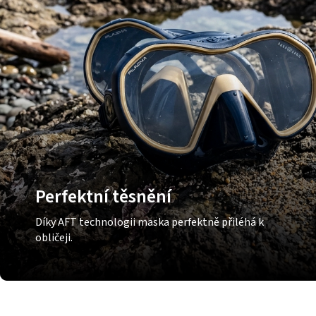
Perfektní těsnění
Díky AFT technologii maska perfektně přiléhá k
obličeji.