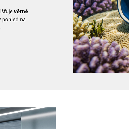
išťuje
věrné
ný pohled na
.