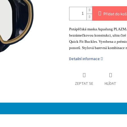
Přidat do koš
Potápěčská maska Aqualung PLAZMA j
bezrámečkovou konstrukci, ultra čiré
Quick Fit Buckles. Vyrobena z prémio
ponorů. Stylová barevná kombinace n
Detailní informace
ZEPTAT SE
HLÍDAT