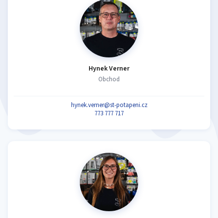
Hynek Verner
Obchod
hynek.verner@st-potapeni.cz
773 777 717