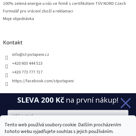
100% zelená energie u nás ve firmě s certifikátem TÜV NORD Czech
Formulář pro vrácení zboží a reklamaci
Moje objednávka
Kontakt
info
@
st-potapeni.cz
+420 603 444 523
+420 773 777 717
https://facebook.com/stpotapeni
SLEVA 200 Kč
na první nákup!
Přijímáme online platby
Tento web používá soubory cookie. Dalším procházením
tohoto webu vyjadřujete souhlas s jejich používáním.
Chci novinky a slevu