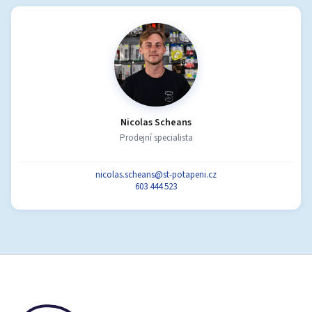
Nicolas Scheans
Prodejní specialista
nicolas.scheans@st-potapeni.cz
603 444 523
Z
á
p
a