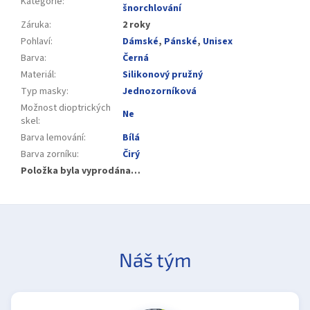
Kategorie
:
šnorchlování
Záruka
:
2 roky
Pohlaví
:
Dámské
,
Pánské
,
Unisex
Barva
:
Černá
Materiál
:
Silikonový pružný
Typ masky
:
Jednozorníková
Možnost dioptrických
Ne
skel
:
Barva lemování
:
Bílá
Barva zorníku
:
Čirý
Položka byla vyprodána…
Náš tým