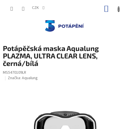
Přejít
NÁKUP
na
CZK
obsah
KOŠÍK
Potápěčská maska Aqualung
PLAZMA, ULTRA CLEAR LENS,
černá/bílá
MS5470109LR
Značka:
Aqualung