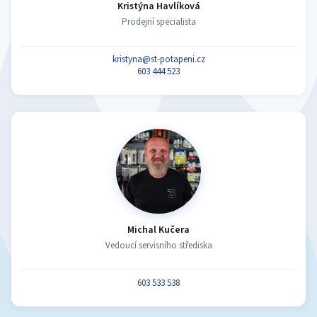
Kristýna Havlíková
Prodejní specialista
kristyna@st-potapeni.cz
603 444 523
Michal Kučera
Vedoucí servisního střediska
603 533 538