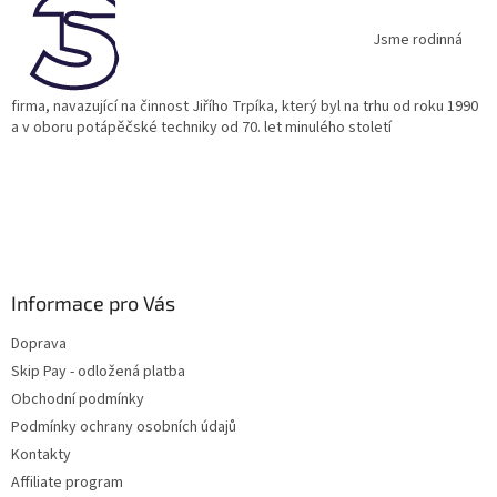
t
í
Jsme rodinná
firma, navazující na činnost Jiřího Trpíka, který byl na trhu od roku 1990
a v oboru potápěčské techniky od 70. let minulého století
Informace pro Vás
Doprava
Skip Pay - odložená platba
Obchodní podmínky
Podmínky ochrany osobních údajů
Kontakty
Affiliate program