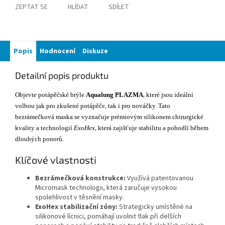
ZEPTAT SE
HLÍDAT
SDÍLET
Popis
Hodnocení
Diskuze
Detailní popis produktu
Objevte potápěčské brýle
Aqualung PLAZMA
, které jsou ideální
volbou jak pro zkušené potápěče, tak i pro nováčky. Tato
bezrámečková maska se vyznačuje prémiovým silikonem chirurgické
kvality a technologií
ExoHex
, která zajišťuje stabilitu a pohodlí během
dlouhých ponorů.
Klíčové vlastnosti
Bezrámečková konstrukce:
Využívá patentovanou
Micromask technologii, která zaručuje vysokou
spolehlivost v těsnění masky.
ExoHex stabilizační zóny:
Strategicky umístěné na
silikonové lícnici, pomáhají uvolnit tlak při delších