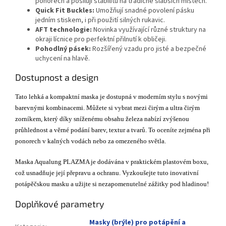
ponorech a posilují stabilitu na tradičně slabších místech.
Quick Fit Buckles:
Umožňují snadné povolení pásku
jedním stiskem, i při použití silných rukavic.
AFT technologie:
Novinka využívající různé struktury na
okraji lícnice pro perfektní přilnutí k obličeji.
Pohodlný pásek:
Rozšířený vzadu pro jisté a bezpečné
uchycení na hlavě.
Dostupnost a design
Tato lehká a kompaktní maska je dostupná v moderním stylu s novými
barevnými kombinacemi. Můžete si vybrat mezi čirým a ultra čirým
zorníkem, který díky sníženému obsahu železa nabízí zvýšenou
průhlednost a věrné podání barev, textur a tvarů. To oceníte zejména při
ponorech v kalných vodách nebo za omezeného světla.
Maska Aqualung PLAZMA je dodávána v praktickém plastovém boxu,
což usnadňuje její přepravu a ochranu. Vyzkoušejte tuto inovativní
potápěčskou masku a užijte si nezapomenutelné zážitky pod hladinou!
Doplňkové parametry
Masky (brýle) pro potápění a