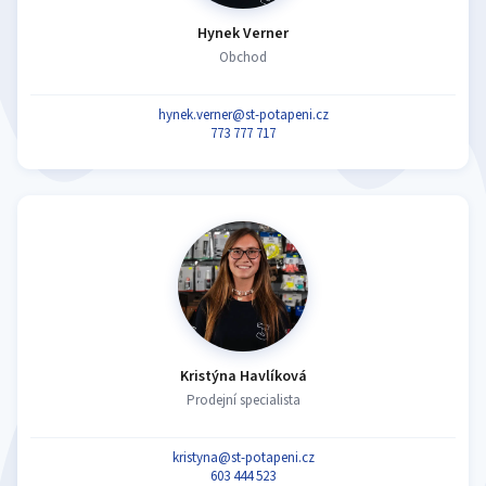
Hynek Verner
Obchod
hynek.verner@st-potapeni.cz
773 777 717
Kristýna Havlíková
Prodejní specialista
kristyna@st-potapeni.cz
603 444 523