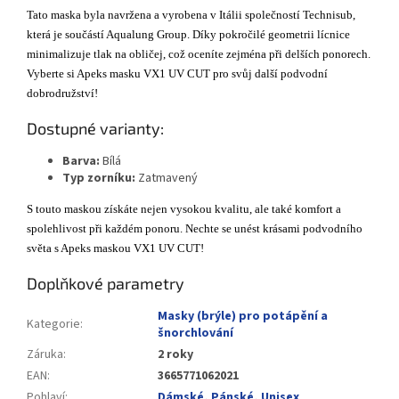
Tato maska byla navržena a vyrobena v Itálii společností Technisub,
která je součástí Aqualung Group. Díky pokročilé geometrii lícnice
minimalizuje tlak na obličej, což oceníte zejména při delších ponorech.
Vyberte si Apeks masku VX1 UV CUT pro svůj další podvodní
dobrodružství!
Dostupné varianty:
Barva:
Bílá
Typ zorníku:
Zatmavený
S touto maskou získáte nejen vysokou kvalitu, ale také komfort a
spolehlivost při každém ponoru. Nechte se unést krásami podvodního
světa s Apeks maskou VX1 UV CUT!
Doplňkové parametry
Masky (brýle) pro potápění a
Kategorie
:
šnorchlování
Záruka
:
2 roky
EAN
:
3665771062021
Pohlaví
:
Dámské
,
Pánské
,
Unisex