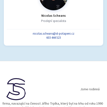
Nicolas Scheans
Prodejní specialista
nicolas.scheans@st-potapeni.cz
603 444 523
Z
á
p
a
t
í
Jsme rodinná
firma, navazující na činnost Jiřího Trpíka, který byl na trhu od roku 1990