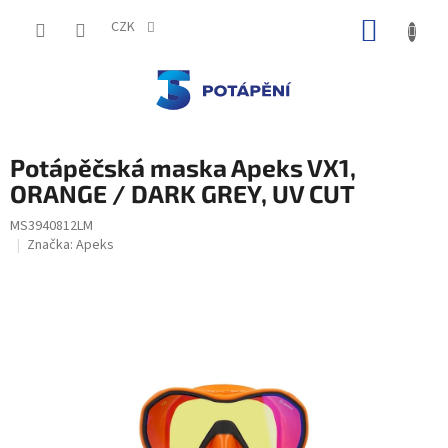
Přejít
NÁKUP
na
CZK
obsah
KOŠÍK
Potápěčská maska Apeks VX1,
ORANGE / DARK GREY, UV CUT
MS3940812LM
Značka:
Apeks