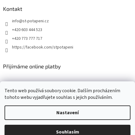
Kontakt
info
@
st-potapeni.cz
+420 603 444 523
+420 773 777 717
https://facebook.com/stpotapeni
Přijímáme online platby
Tento web používá soubory cookie. Dalším procházením
tohoto webu vyjadřujete souhlas s jejich používáním.
Vytvořil Shoptet
Nastavení
Copyright 2026
ST-potapeni.cz
. Všechna práva vyhrazena.
Upravit
Souhlasím
nastavení cookies