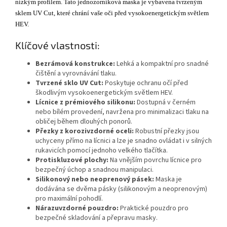
nízkým profilem. Tato jednozorníková maska je vybavena tvrzeným
sklem UV Cut, které chrání vaše oči před vysokoenergetickým světlem
HEV.
Klíčové vlastnosti:
Bezrámová konstrukce:
Lehká a kompaktní pro snadné
čištění a vyrovnávání tlaku.
Tvrzené sklo UV Cut:
Poskytuje ochranu očí před
škodlivým vysokoenergetickým světlem HEV.
Lícnice z prémiového silikonu:
Dostupná v černém
nebo bílém provedení, navržena pro minimalizaci tlaku na
obličej během dlouhých ponorů.
Přezky z korozivzdorné oceli:
Robustní přezky jsou
uchyceny přímo na lícnici a lze je snadno ovládat i v silných
rukavicích pomocí jednoho velkého tlačítka.
Protiskluzové plochy:
Na vnějším povrchu lícnice pro
bezpečný úchop a snadnou manipulaci.
Silikonový nebo neoprenový pásek:
Maska je
dodávána se dvěma pásky (silikonovým a neoprenovým)
pro maximální pohodlí.
Nárazuvzdorné pouzdro:
Praktické pouzdro pro
bezpečné skladování a přepravu masky.