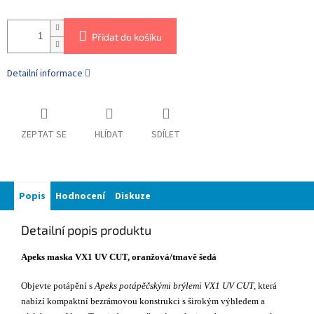
Přidat do košíku
Detailní informace
ZEPTAT SE
HLÍDAT
SDÍLET
Popis
Hodnocení
Diskuze
Detailní popis produktu
Apeks maska VX1 UV CUT, oranžová/tmavě šedá
Objevte potápění s
Apeks potápěčskými brýlemi VX1 UV CUT
, která
nabízí kompaktní bezrámovou konstrukci s širokým výhledem a