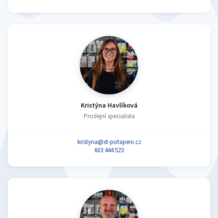
Kristýna Havlíková
Prodejní specialista
kristyna@st-potapeni.cz
603 444 523