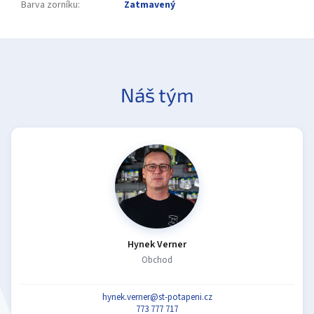
Barva zorníku
:
Zatmavený
Náš tým
Hynek Verner
Obchod
hynek.verner@st-potapeni.cz
773 777 717