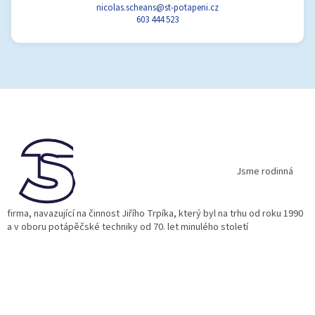
nicolas.scheans@st-potapeni.cz
603 444 523
Z
á
p
a
t
í
Jsme rodinná
firma, navazující na činnost Jiřího Trpíka, který byl na trhu od roku 1990
a v oboru potápěčské techniky od 70. let minulého století