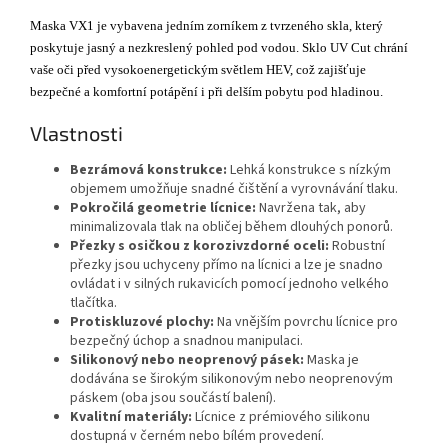
Maska VX1 je vybavena jedním zorníkem z tvrzeného skla, který
poskytuje jasný a nezkreslený pohled pod vodou. Sklo UV Cut chrání
vaše oči před vysokoenergetickým světlem HEV, což zajišťuje
bezpečné a komfortní potápění i při delším pobytu pod hladinou.
Vlastnosti
Bezrámová konstrukce:
Lehká konstrukce s nízkým
objemem umožňuje snadné čištění a vyrovnávání tlaku.
Pokročilá geometrie lícnice:
Navržena tak, aby
minimalizovala tlak na obličej během dlouhých ponorů.
Přezky s osičkou z korozivzdorné oceli:
Robustní
přezky jsou uchyceny přímo na lícnici a lze je snadno
ovládat i v silných rukavicích pomocí jednoho velkého
tlačítka.
Protiskluzové plochy:
Na vnějším povrchu lícnice pro
bezpečný úchop a snadnou manipulaci.
Silikonový nebo neoprenový pásek:
Maska je
dodávána se širokým silikonovým nebo neoprenovým
páskem (oba jsou součástí balení).
Kvalitní materiály:
Lícnice z prémiového silikonu
dostupná v černém nebo bílém provedení.