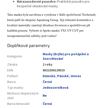
Nárazuvzdorné pouzdro:
Praktické pouzdro pro
bezpečné skladování masky.
Tato maska byla navržena a vyrobena v Itálii společností Technisub,
která patří do skupiny Aqualung Group. Její robustní konstrukce a
kvalitní materiály zaručují dlouhou životnost a spolehlivost při
každém ponoru. Vyberte si Apeks masku VX1 UV CUT pro
nezapomenutelné zážitky pod vodou!
Doplňkové parametry
Masky (brýle) pro potápění a
Kategorie
:
šnorchlování
Záruka
:
2 roky
EAN
:
8022200120519
Pohlaví
:
Dámské
,
Pánské
,
Unisex
Barva
:
Černá
Typ masky
:
Jednozorníková
Možnost dioptrických
Ne
skel
:
Barva lemování
:
Černá