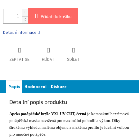
Přidat do košíku
Detailní informace
ZEPTAT SE
HLÍDAT
SDÍLET
Popis
Hodnocení
Diskuze
Detailní popis produktu
Apeks potápěčské brýle VX1 UV CUT, černá
je kompaktní bezrámová
potápěčská maska navržená pro maximální pohodlí a výkon. Díky
širokému výhledu, malému objemu a nízkému profilu je ideální volbou
pro náročné potápěče.