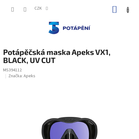
Přejít
NÁKUP
na
CZK
obsah
KOŠÍK
Potápěčská maska Apeks VX1,
BLACK, UV CUT
MS394112
Značka:
Apeks