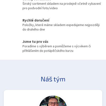
p
Široký sortiment skladem na prodejně včetně vybavení
r
pro podvodní foto/video
v
k
y
Rychlé doručení
v
Položky, které máme skladem expedujeme nejpozději
ý
do druhého dne
p
i
Jsme tu pro vás
s
Poradíme s výběrem a pomůžeme s výcvikem či
u
přihlášením do potápěčského kurzu
Náš tým