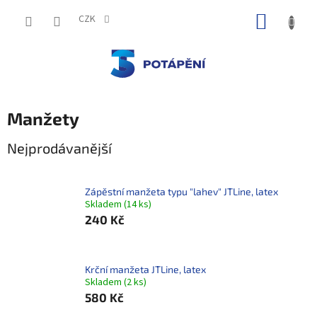
Přejít
NÁKUP
na
CZK
obsah
KOŠÍK
Manžety
Nejprodávanější
Zápěstní manžeta typu "lahev" JTLine, latex
Skladem
(
14 ks
)
240 Kč
Krční manžeta JTLine, latex
Skladem
(
2 ks
)
580 Kč