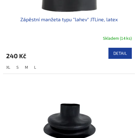
t
ů
Zápěstní manžeta typu "lahev" JTLine, latex
Skladem
(
14 ks
)
DETAIL
240 Kč
XL
S
M
L