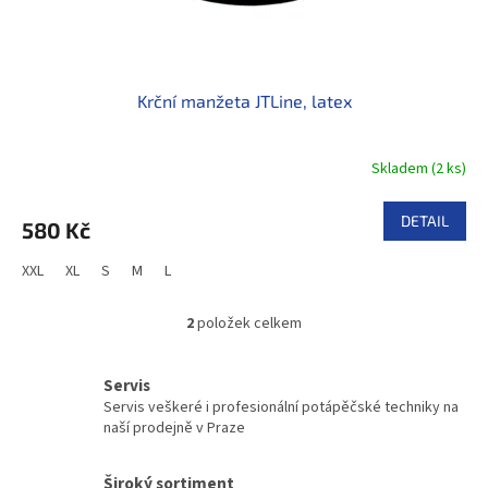
Krční manžeta JTLine, latex
Skladem
(
2 ks
)
DETAIL
580 Kč
XXL
XL
S
M
L
2
položek celkem
O
v
l
Servis
á
Servis veškeré i profesionální potápěčské techniky na
d
naší prodejně v Praze
a
c
í
Široký sortiment