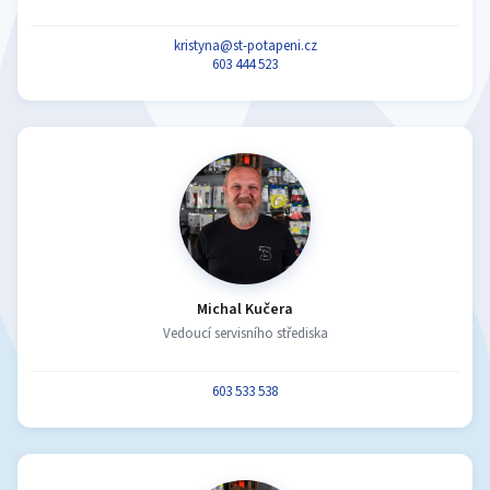
kristyna@st-potapeni.cz
603 444 523
Michal Kučera
Vedoucí servisního střediska
603 533 538