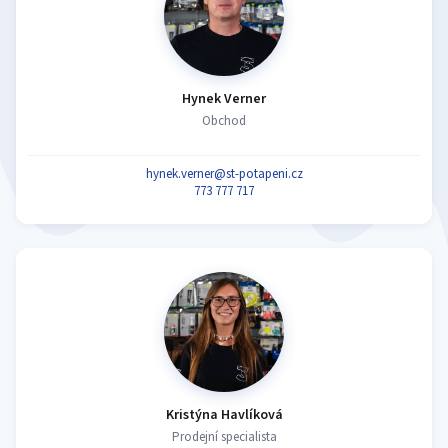
Hynek Verner
Obchod
hynek.verner@st-potapeni.cz
773 777 717
Kristýna Havlíková
Prodejní specialista