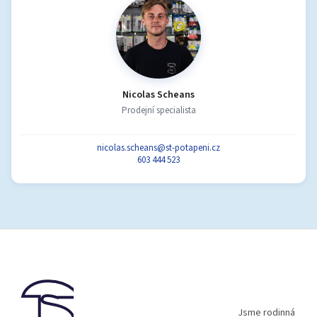
Nicolas Scheans
Prodejní specialista
nicolas.scheans@st-potapeni.cz
603 444 523
Z
á
p
a
t
í
Jsme rodinná