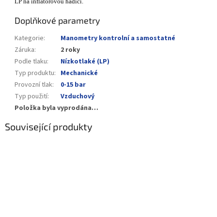
LP na inflátorovou hadici.
Doplňkové parametry
Kategorie
:
Manometry kontrolní a samostatné
Záruka
:
2 roky
Podle tlaku
:
Nízkotlaké (LP)
Typ produktu
:
Mechanické
Provozní tlak
:
0-15 bar
Typ použití
:
Vzduchový
Položka byla vyprodána…
Související produkty