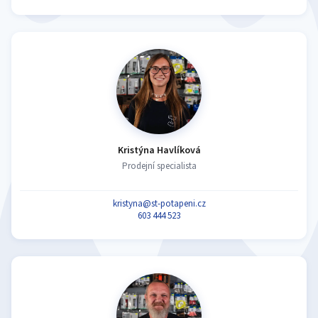
Kristýna Havlíková
Prodejní specialista
kristyna@st-potapeni.cz
603 444 523