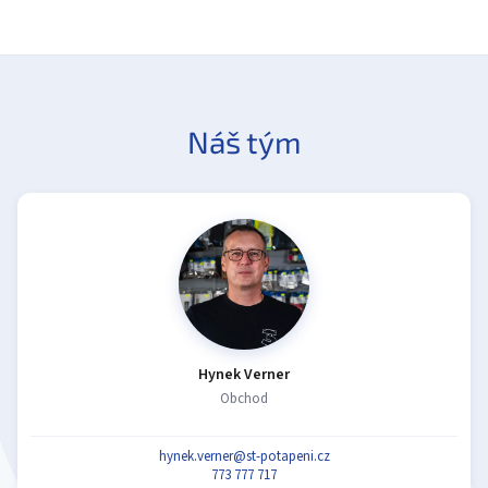
Náš tým
Hynek Verner
Obchod
hynek.verner@st-potapeni.cz
773 777 717