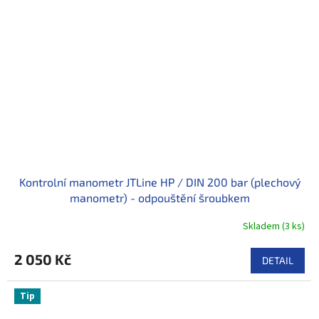
Kontrolní manometr JTLine HP / DIN 200 bar (plechový
manometr) - odpouštění šroubkem
Skladem
(
3 ks
)
2 050 Kč
DETAIL
Tip