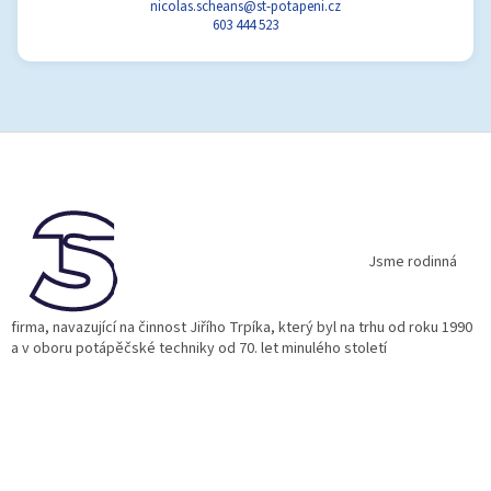
nicolas.scheans@st-potapeni.cz
603 444 523
Z
á
p
a
t
í
Jsme rodinná
firma, navazující na činnost Jiřího Trpíka, který byl na trhu od roku 1990
a v oboru potápěčské techniky od 70. let minulého století