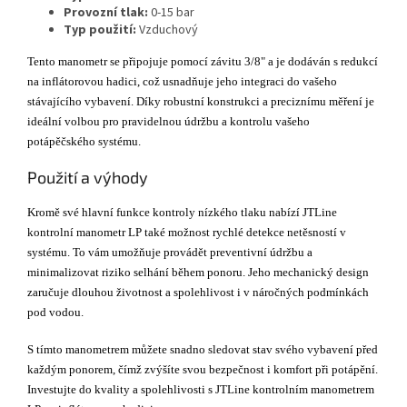
Provozní tlak:
0-15 bar
Typ použití:
Vzduchový
Tento manometr se připojuje pomocí závitu 3/8" a je dodáván s redukcí
na inflátorovou hadici, což usnadňuje jeho integraci do vašeho
stávajícího vybavení. Díky robustní konstrukci a preciznímu měření je
ideální volbou pro pravidelnou údržbu a kontrolu vašeho
potápěčského systému.
Použití a výhody
Kromě své hlavní funkce kontroly nízkého tlaku nabízí JTLine
kontrolní manometr LP také možnost rychlé detekce netěsností v
systému. To vám umožňuje provádět preventivní údržbu a
minimalizovat riziko selhání během ponoru. Jeho mechanický design
zaručuje dlouhou životnost a spolehlivost i v náročných podmínkách
pod vodou.
S tímto manometrem můžete snadno sledovat stav svého vybavení před
každým ponorem, čímž zvýšíte svou bezpečnost i komfort při potápění.
Investujte do kvality a spolehlivosti s JTLine kontrolním manometrem