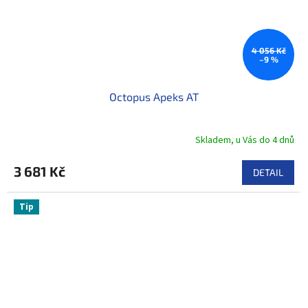
4 056 Kč
–9 %
Octopus Apeks AT
Skladem, u Vás do 4 dnů
3 681 Kč
DETAIL
Tip