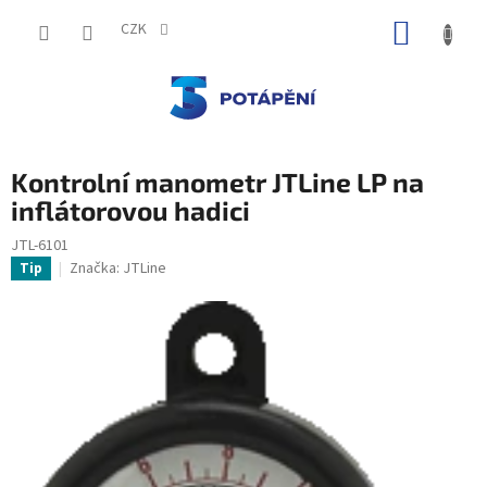
Přejít
NÁKUP
na
CZK
obsah
KOŠÍK
Kontrolní manometr JTLine LP na
inflátorovou hadici
JTL-6101
Značka:
JTLine
Tip