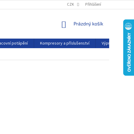
PODMÍNKY OCHRANY OSOBNÍCH ÚDAJŮ
CZK
Přihlášení
KONTAKTY
AFFILIATE
NÁKUPNÍ
Prázdný košík
KOŠÍK
acovní potápění
Kompresory a příslušenství
Výprodej
P