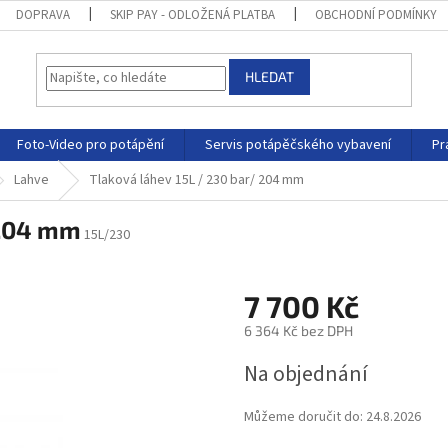
DOPRAVA
SKIP PAY - ODLOŽENÁ PLATBA
OBCHODNÍ PODMÍNKY
HLEDAT
Foto-Video pro potápění
Servis potápěčského vybavení
Pr
Lahve
Tlaková láhev 15L / 230 bar/ 204 mm
 204 mm
15L/230
7 700 Kč
6 364 Kč bez DPH
Na objednání
Můžeme doručit do:
24.8.2026