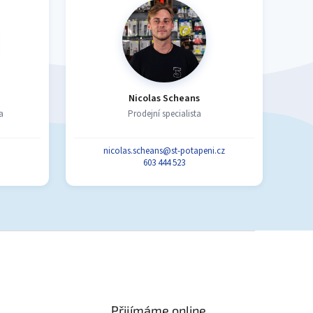
Nicolas Scheans
a
Prodejní specialista
nicolas.scheans@st-potapeni.cz
603 444 523
Přijímáme online