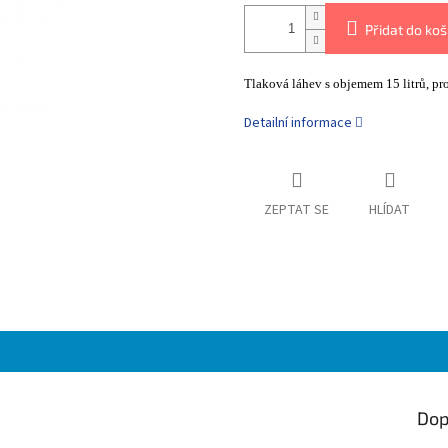
Přidat do koš
Tlaková láhev s objemem 15 litrů, 
Detailní informace
ZEPTAT SE
HLÍDAT
Dop