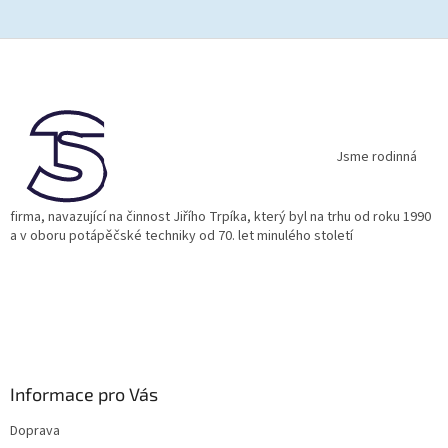
Z
á
p
a
t
í
Jsme rodinná
firma, navazující na činnost Jiřího Trpíka, který byl na trhu od roku 1990
a v oboru potápěčské techniky od 70. let minulého století
Informace pro Vás
Doprava