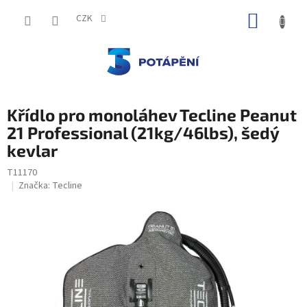
Přejít
NÁKUP
na
CZK
obsah
KOŠÍK
Křídlo pro monoláhev Tecline Peanut
21 Professional (21kg/46lbs), šedý
kevlar
T11170
Značka:
Tecline