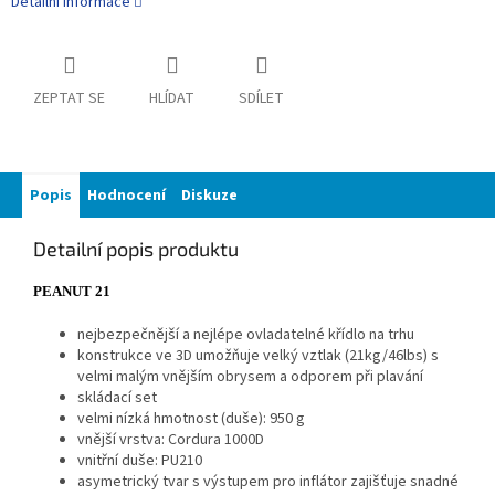
Detailní informace
ZEPTAT SE
HLÍDAT
SDÍLET
Popis
Hodnocení
Diskuze
Detailní popis produktu
PEANUT 21
nejbezpečnější a nejlépe ovladatelné křídlo na trhu
konstrukce ve 3D umožňuje velký vztlak (21kg/46lbs) s
velmi malým vnějším obrysem a odporem při plavání
skládací set
velmi nízká hmotnost (duše): 950 g
vnější vrstva: Cordura 1000D
vnitřní duše: PU210
asymetrický tvar s výstupem pro inflátor zajišťuje snadné