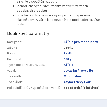
a rychlé vypouštění vzduchu
jednoduché vypouštění zadním ventilem za všech
podobných produktu
nová konstrukce zajišťuje vyšší pozici potápěče na
hladině a tím zvyšuje jeho bezpečnost proti nadechnutí se
vody
Doplňkové parametry
Kategorie
:
Křídla pro monoláhev
Záruka
:
2 roky
Barva
:
Šedá
Hmotnost
:
950 g
Typ kompenzátoru vztlaku
:
Křídlo
Vztlak
:
20–27 kg / 45–60 lbs
Typ křídla
:
Mono lahev
Tvar křídla
:
Asymetrický tvar
Počet inflátorů / vypouštěcích ventilů
:
Standardní (1 inflátor)