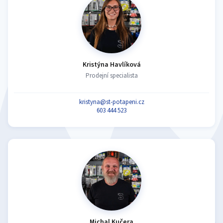
Kristýna Havlíková
Prodejní specialista
kristyna@st-potapeni.cz
603 444 523
Michal Kučera