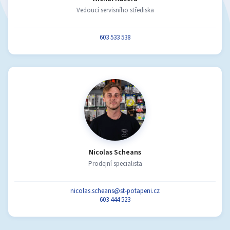
Vedoucí servisního střediska
603 533 538
Nicolas Scheans
Prodejní specialista
nicolas.scheans@st-potapeni.cz
603 444 523