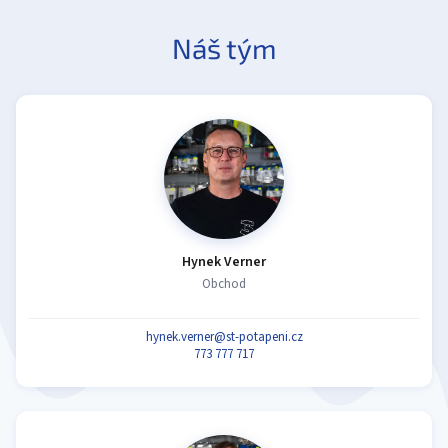
Náš tým
Hynek Verner
Obchod
hynek.verner@st-potapeni.cz
773 777 717