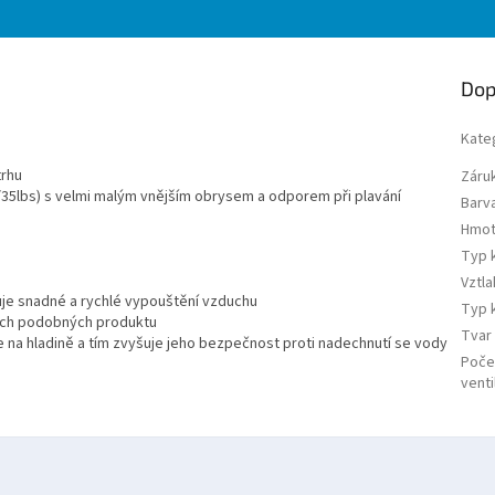
Dop
Kate
trhu
Záru
/35lbs) s velmi malým vnějším obrysem a odporem při plavání
Barv
Hmot
Typ 
Vztla
ťuje snadné a rychlé vypouštění vzduchu
Typ k
ech podobných produktu
Tvar 
e na hladině a tím zvyšuje jeho bezpečnost proti nadechnutí se vody
Počet
venti