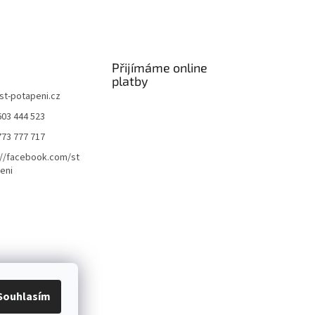
Přijímáme online
platby
st-potapeni.cz
603 444 523
773 777 717
://facebook.com/st
eni
Souhlasím