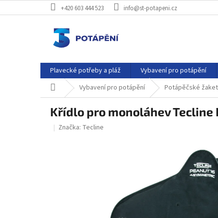
Přejít
+420 603 444 523
info@st-potapeni.cz
na
obsah
Plavecké potřeby a pláž
Vybavení pro potápění
Domů
Vybavení pro potápění
Potápěčské žakety
Křídlo pro monoláhev Tecline 
Značka:
Tecline