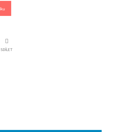
íku
SDÍLET