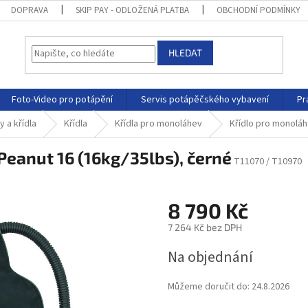
DOPRAVA
SKIP PAY - ODLOŽENÁ PLATBA
OBCHODNÍ PODMÍNKY
HLEDAT
Foto-Video pro potápění
Servis potápěčského vybavení
Pr
 a křídla
Křídla
Křídla pro monoláhev
Křídlo pro monoláh
Peanut 16 (16kg/35lbs), černé
T11070 / T10970
8 790 Kč
7 264 Kč bez DPH
Na objednání
Můžeme doručit do:
24.8.2026