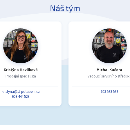
Náš tým
Kristýna Havlíková
Michal Kučera
Prodejní specialista
Vedoucí servisního středisk
kristyna@st-potapeni.cz
603 533 538
603 444 523