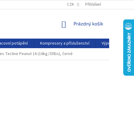
PODMÍNKY OCHRANY OSOBNÍCH ÚDAJŮ
CZK
Přihlášení
KONTAKTY
AFFILIATE
NÁKUPNÍ
Prázdný košík
KOŠÍK
acovní potápění
Kompresory a příslušenství
Výprodej
P
ev Tecline Peanut 16 (16kg/35lbs), černé