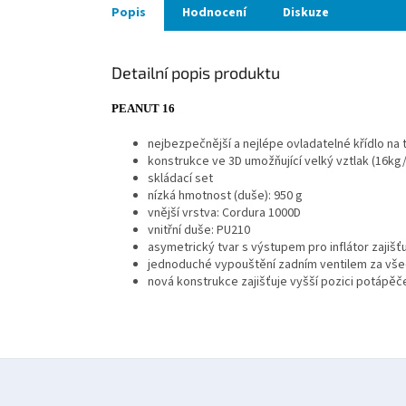
Popis
Hodnocení
Diskuze
Detailní popis produktu
PEANUT 16
nejbezpečnější a nejlépe ovladatelné křídlo na 
konstrukce ve 3D umožňující velký vztlak (16kg
skládací set
nízká hmotnost (duše): 950 g
vnější vrstva: Cordura 1000D
vnitřní duše: PU210
asymetrický tvar s výstupem pro inflátor zajiš
jednoduché vypouštění zadním ventilem za vš
nová konstrukce zajišťuje vyšší pozici potápěč