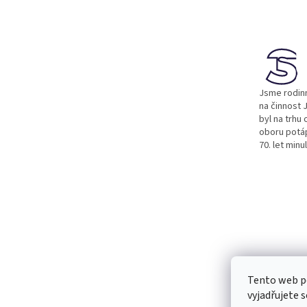
á
p
a
t
í
Jsme rodinn
na činnost J
byl na trhu 
oboru potá
70. let minu
Tento web p
vyjadřujete s