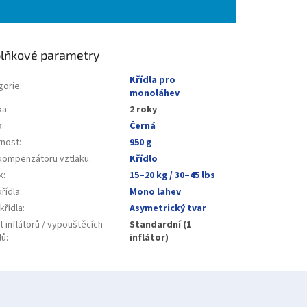
lňkové parametry
Křídla pro
gorie
:
monoláhev
ka
:
2 roky
a
:
Černá
nost
:
950 g
kompenzátoru vztlaku
:
Křídlo
k
:
15–20 kg / 30–45 lbs
řídla
:
Mono lahev
křídla
:
Asymetrický tvar
 inflátorů / vypouštěcích
Standardní (1
lů
:
inflátor)