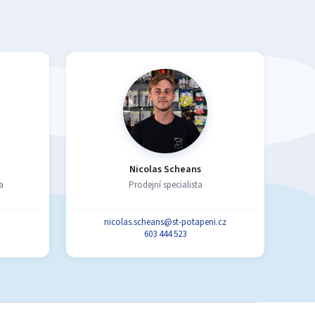
Nicolas Scheans
a
Prodejní specialista
nicolas.scheans@st-potapeni.cz
603 444 523