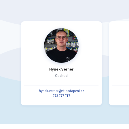
Hynek Verner
Obchod
hynek.verner@st-potapeni.cz
773 777 717
Z