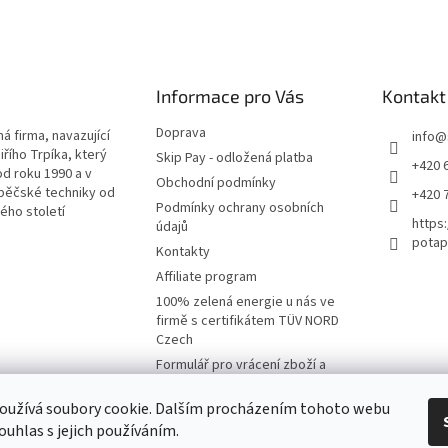
Informace pro Vás
Kontakt
Doprava
á firma, navazující
info
@
iřího Trpíka, který
Skip Pay - odložená platba
+420 
od roku 1990 a v
Obchodní podmínky
pěčské techniky od
+420 
Podmínky ochrany osobních
lého století
https
údajů
potap
Kontakty
Affiliate program
100% zelená energie u nás ve
firmě s certifikátem TÜV NORD
Czech
Formulář pro vrácení zboží a
reklamaci
oužívá soubory cookie. Dalším procházením tohoto webu
Moje objednávka
ouhlas s jejich používáním.