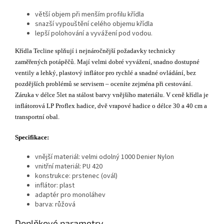
větší objem při menším profilu křídla
snazší vypouštění celého objemu křídla
lepší polohování a vyvážení pod vodou.
Křídla Tecline splňují i nejnáročnější požadavky technicky
zaměřených potápěčů. Mají velmi dobré vyvážení, snadno dostupné
ventily a lehký, plastový inflátor pro rychlé a snadné ovládání, bez
pozdějších problémů se servisem – oceníte zejména při cestování.
Záruka v délce 5let na stálost barvy vnějšího materiálu. V ceně křídla je
inflátorová LP Proflex hadice, dvě vrapové hadice o délce 30 a 40 cm a
transportní obal.
Specifikace:
vnější materiál: velmi odolný 1000 Denier Nylon
vnitřní materiál: PU 420
konstrukce: prstenec (ovál)
inflátor: plast
adaptér pro monoláhev
barva: růžová
Doplňkové parametry