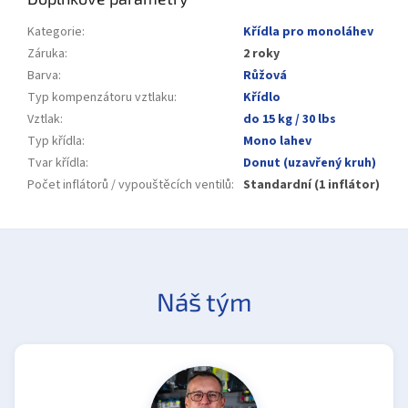
Kategorie
:
Křídla pro monoláhev
Záruka
:
2 roky
Barva
:
Růžová
Typ kompenzátoru vztlaku
:
Křídlo
Vztlak
:
do 15 kg / 30 lbs
Typ křídla
:
Mono lahev
Tvar křídla
:
Donut (uzavřený kruh)
Počet inflátorů / vypouštěcích ventilů
:
Standardní (1 inflátor)
Náš tým