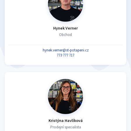
Hynek Verner
Obchod
hynek.verner@st-potapeni.cz
773 777 717
Kristýna Havlíková
Prodejní specialista