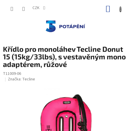
Přejít
NÁKUP
na
CZK
obsah
KOŠÍK
Křídlo pro monoláhev Tecline Donut
15 (15kg/33lbs), s vestavěným mono
adaptérem, růžové
T11009-06
Značka:
Tecline