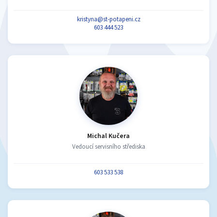
kristyna@st-potapeni.cz
603 444 523
Michal Kučera
Vedoucí servisního střediska
603 533 538