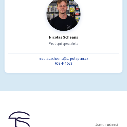
Nicolas Scheans
Prodejní specialista
nicolas.scheans@st-potapeni.cz
603 444 523
Z
á
p
a
t
í
Jsme rodinná