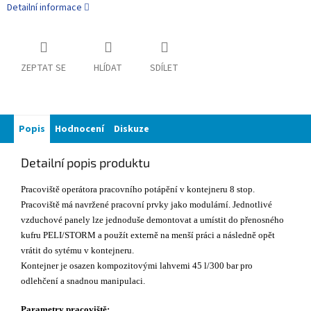
Detailní informace
ZEPTAT SE
HLÍDAT
SDÍLET
Popis
Hodnocení
Diskuze
Detailní popis produktu
Pracoviště operátora pracovního potápění v kontejneru 8 stop.
Pracoviště má navržené pracovní prvky jako modulární. Jednotlivé
vzduchové panely lze jednoduše demontovat a umístit do přenosného
kufru PELI/STORM a použít externě na menší práci a následně opět
vrátit do sytému v kontejneru.
Kontejner je osazen kompozitovými lahvemi 45 l/300 bar pro
odlehčení a snadnou manipulaci.
Parametry pracoviště: