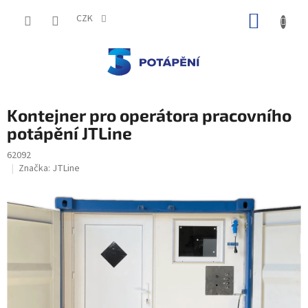
Přejít
NÁKUP
na
CZK
obsah
KOŠÍK
Kontejner pro operátora pracovního
potápění JTLine
62092
Značka:
JTLine