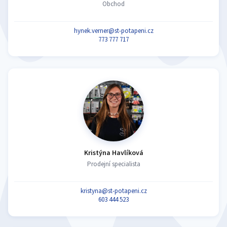
Obchod
hynek.verner@st-potapeni.cz
773 777 717
Kristýna Havlíková
Prodejní specialista
kristyna@st-potapeni.cz
603 444 523