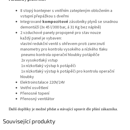
8 stopý kontejner s vnitřním zatepleným obložením a
vstupní přepážkou s dveřmi
Integrované
kompozitové
zásobníky plynů se snadnou
demontáží (3x 45 l/300 bar, á 31 Kg bez náplně)
2 vzduchové panely propojené pro stav nouze
každý panel je vybaven:
vlastní redukční ventil s ohřevem proti zamrznutí
manometry pro kontrolu vysokého a nízkého tlaku
pneumo kontrola operační hloubky potápěče
2x vysokotlaký vstup
1x nízkotlaký výstup k potápěči
1x nízkotlaký výstup k potápěči pro kontrolu operační
hloubky
Elektroinstalace 220V/24V
Vnitřní osvětlení
Přenosné topení
Přenosný ventilátor
Další doplňky je možné přidat a stávající upravit dle přání zákazníka.
Související produkty