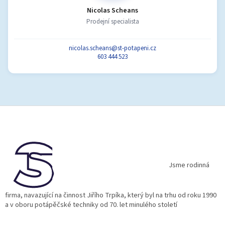
Nicolas Scheans
Prodejní specialista
nicolas.scheans@st-potapeni.cz
603 444 523
Z
á
p
a
t
í
Jsme rodinná
firma, navazující na činnost Jiřího Trpíka, který byl na trhu od roku 1990
a v oboru potápěčské techniky od 70. let minulého století