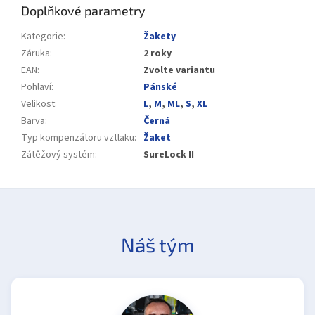
Doplňkové parametry
Kategorie
:
Žakety
Záruka
:
2 roky
EAN
:
Zvolte variantu
Pohlaví
:
Pánské
Velikost
:
L
,
M
,
ML
,
S
,
XL
Barva
:
Černá
Typ kompenzátoru vztlaku
:
Žaket
Zátěžový systém
:
SureLock II
Náš tým