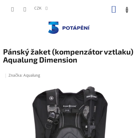
Přejít
NÁKUP
na
CZK
obsah
KOŠÍK
Pánský žaket (kompenzátor vztlaku)
Aqualung Dimension
Značka:
Aqualung