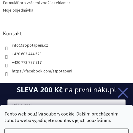
Formulář pro vrácení zboží a reklamaci
Moje objednávka
Kontakt
info
@
st-potapeni.cz
+420 603 444 523
+420 773 777 717
https://facebook.com/stpotapeni
SLEVA 200 Kč
na první nákup!
Přijímáme online platby
Tento web používá soubory cookie. Dalším procházením
tohoto webu vyjadřujete souhlas s jejich používáním.
Chci novinky a slevu
Vytvořil Shoptet