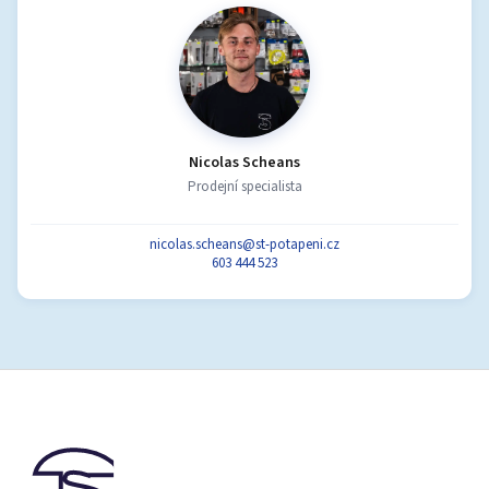
Nicolas Scheans
Prodejní specialista
nicolas.scheans@st-potapeni.cz
603 444 523
Z
á
p
a
t