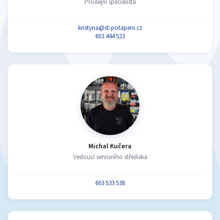
Prodejní specialista
kristyna@st-potapeni.cz
603 444 523
Michal Kučera
Vedoucí servisního střediska
603 533 538