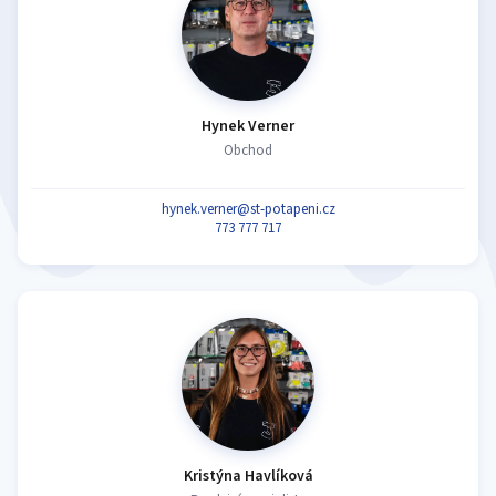
Hynek Verner
Obchod
hynek.verner@st-potapeni.cz
773 777 717
Kristýna Havlíková