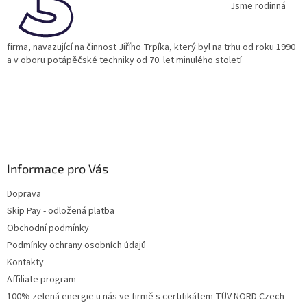
í
Jsme rodinná
firma, navazující na činnost Jiřího Trpíka, který byl na trhu od roku 1990
a v oboru potápěčské techniky od 70. let minulého století
Informace pro Vás
Doprava
Skip Pay - odložená platba
Obchodní podmínky
Podmínky ochrany osobních údajů
Kontakty
Affiliate program
100% zelená energie u nás ve firmě s certifikátem TÜV NORD Czech