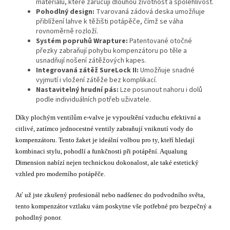
materiálů, které zaručují dlouhou životnost a spolehlivost.
Pohodlný design:
Tvarovaná zádová deska umožňuje
přiblížení lahve k těžišti potápěče, čímž se váha
rovnoměrně rozloží.
Systém popruhů Wrapture:
Patentované otočné
přezky zabraňují pohybu kompenzátoru po těle a
usnadňují nošení zátěžových kapes.
Integrovaná zátěž SureLock II:
Umožňuje snadné
vyjmutí i vložení zátěže bez komplikací.
Nastavitelný hrudní pás:
Lze posunout nahoru i dolů
podle individuálních potřeb uživatele.
Díky plochým ventilům e-valve je vypouštění vzduchu efektivní a
citlivé, zatímco jednocestné ventily zabraňují vniknutí vody do
kompenzátoru. Tento žaket je ideální volbou pro ty, kteří hledají
kombinaci stylu, pohodlí a funkčnosti při potápění. Aqualung
Dimension nabízí nejen technickou dokonalost, ale také estetický
vzhled pro moderního potápěče.
Ať už jste zkušený profesionál nebo nadšenec do podvodního světa,
tento kompenzátor vztlaku vám poskytne vše potřebné pro bezpečný a
pohodlný ponor.