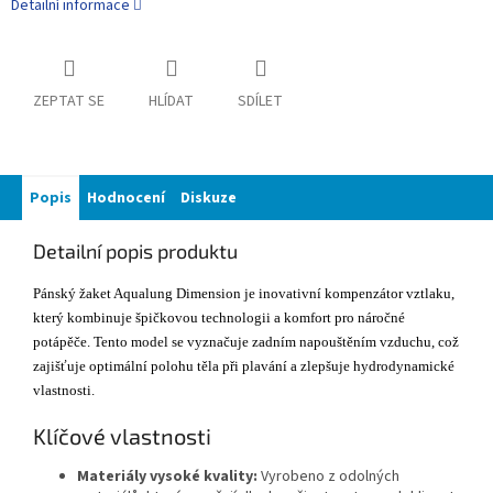
Detailní informace
ZEPTAT SE
HLÍDAT
SDÍLET
Popis
Hodnocení
Diskuze
Detailní popis produktu
Pánský žaket Aqualung Dimension je inovativní kompenzátor vztlaku,
který kombinuje špičkovou technologii a komfort pro náročné
potápěče. Tento model se vyznačuje zadním napouštěním vzduchu, což
zajišťuje optimální polohu těla při plavání a zlepšuje hydrodynamické
vlastnosti.
Klíčové vlastnosti
Materiály vysoké kvality:
Vyrobeno z odolných