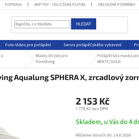
DOPRAVA
SKIP PAY - ODLOŽENÁ PLATBA
OBCHODNÍ PODMÍNKY
HLEDAT
Foto-Video pro potápění
Servis potápěčského vybavení
Pr
 a
Masky (brýle) pro
Potápěčská maska pro 
freediving
WHITE/GOLD
ving Aqualung SPHERA X, zrcadlový zo
2 153 Kč
1 779 Kč bez DPH
Skladem, u Vás do 4 
Můžeme doručit do:
14.8.2026