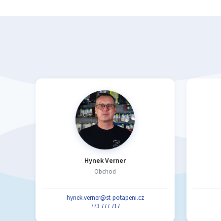
Hynek Verner
Obchod
hynek.verner@st-potapeni.cz
773 777 717