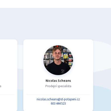
Nicolas Scheans
a
Prodejní specialista
nicolas.scheans@st-potapeni.cz
603 444 523