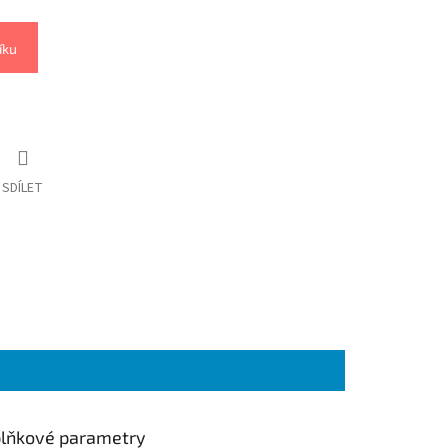
íku
SDÍLET
lňkové parametry