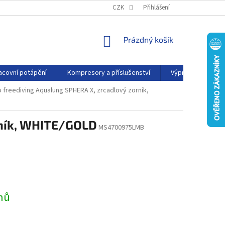
PODMÍNKY OCHRANY OSOBNÍCH ÚDAJŮ
CZK
Přihlášení
KONTAKTY
AFFILIATE
NÁKUPNÍ
Prázdný košík
KOŠÍK
acovní potápění
Kompresory a příslušenství
Výprodej
P
freediving Aqualung SPHERA X, zrcadlový zorník,
rník, WHITE/GOLD
MS4700975LMB
dnů