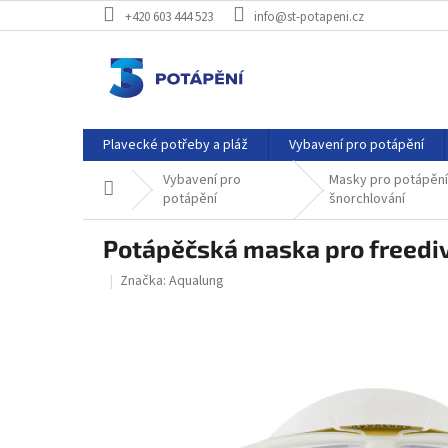
Přejít
+420 603 444 523
info@st-potapeni.cz
na
obsah
Plavecké potřeby a pláž
Vybavení pro potápění
Vybavení pro
Masky pro potápění
Domů
potápění
šnorchlování
Potápěčská maska pro freedi
Značka:
Aqualung