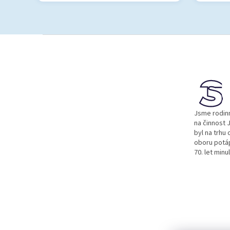
Z
á
p
a
t
í
Jsme rodinn
na činnost J
byl na trhu 
oboru potá
70. let minu