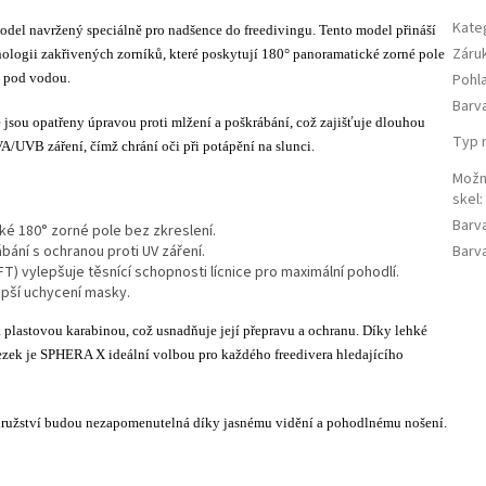
Kate
odel navržený speciálně pro nadšence do freedivingu. Tento model přináší
Záru
nologii zakřivených zorníků, které poskytují 180° panoramatické zorné pole
d pod vodou.
Pohla
Barv
 jsou opatřeny úpravou proti mlžení a poškrábání, což zajišťuje dlouhou
Typ 
VA/UVB záření, čímž chrání oči při potápění na slunci.
Možn
skel
:
Barv
oké 180° zorné pole bez zkreslení.
bání s ochranou proti UV záření.
Barv
) vylepšuje těsnící schopnosti lícnice pro maximální pohodlí.
epší uchycení masky.
plastovou karabinou, což usnadňuje její přepravu a ochranu. Díky lehké
ezek je SPHERA X ideální volbou pro každého freedivera hledajícího
rodružství budou nezapomenutelná díky jasnému vidění a pohodlnému nošení.