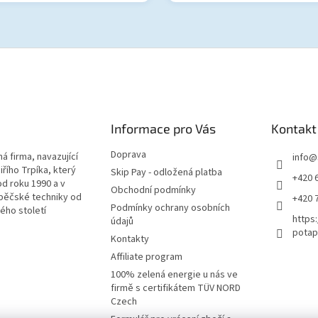
Informace pro Vás
Kontakt
Doprava
á firma, navazující
info
@
iřího Trpíka, který
Skip Pay - odložená platba
+420 
od roku 1990 a v
Obchodní podmínky
pěčské techniky od
+420 
Podmínky ochrany osobních
lého století
https
údajů
potap
Kontakty
Affiliate program
100% zelená energie u nás ve
firmě s certifikátem TÜV NORD
Czech