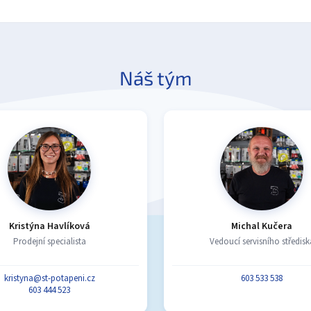
Náš tým
Kristýna Havlíková
Michal Kučera
Prodejní specialista
Vedoucí servisního středisk
kristyna@st-potapeni.cz
603 533 538
603 444 523