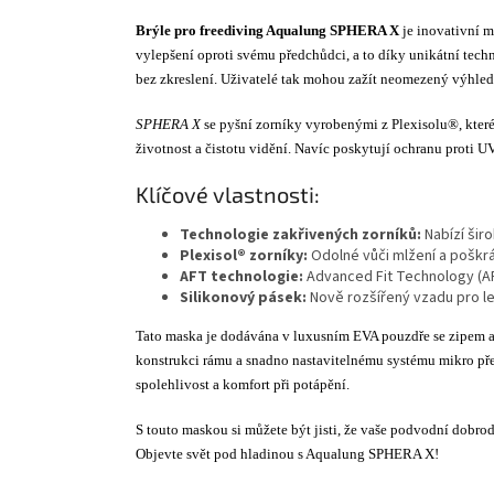
Brýle pro freediving Aqualung SPHERA X
je inovativní m
vylepšení oproti svému předchůdci, a to díky unikátní tech
bez zkreslení. Uživatelé tak mohou zažít neomezený výhle
SPHERA X
se pyšní zorníky vyrobenými z Plexisolu®, které
životnost a čistotu vidění. Navíc poskytují ochranu proti U
Klíčové vlastnosti:
Technologie zakřivených zorníků:
Nabízí šir
Plexisol® zorníky:
Odolné vůči mlžení a poškrá
AFT technologie:
Advanced Fit Technology (AFT
Silikonový pásek:
Nově rozšířený vzadu pro l
Tato maska je dodávána v luxusním EVA pouzdře se zipem a 
konstrukci rámu a snadno nastavitelnému systému mikro př
spolehlivost a komfort při potápění.
S touto maskou si můžete být jisti, že vaše podvodní dob
Objevte svět pod hladinou s Aqualung SPHERA X!