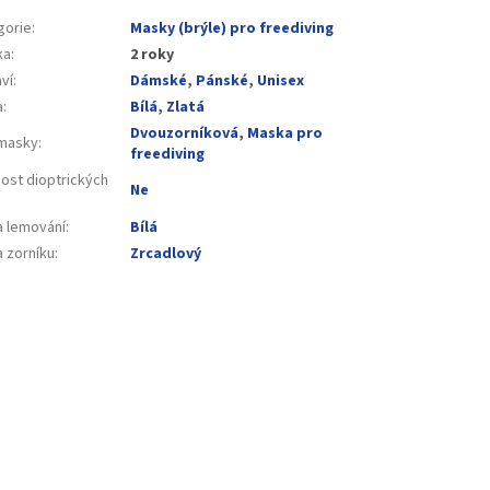
gorie
:
Masky (brýle) pro freediving
ka
:
2 roky
ví
:
Dámské
,
Pánské
,
Unisex
a
:
Bílá
,
Zlatá
Dvouzorníková
,
Maska pro
masky
:
freediving
ost dioptrických
Ne
a lemování
:
Bílá
a zorníku
:
Zrcadlový