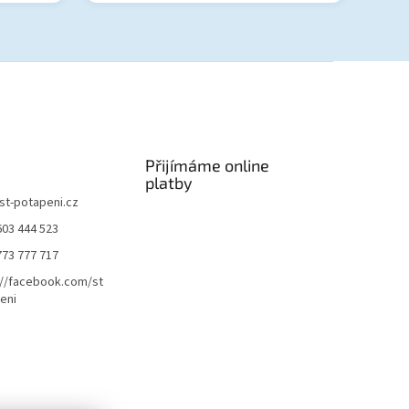
Přijímáme online
platby
st-potapeni.cz
603 444 523
773 777 717
://facebook.com/st
eni