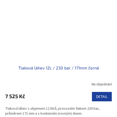
Tlaková láhev 12L / 230 bar / 171mm černá
Na objednání
7 525 Kč
DETAIL
Tlaková láhev s objemem 12 litrů, provozním tlakem 230 bar,
průměrem 171 mm a s konkávním (rovným) dnem.