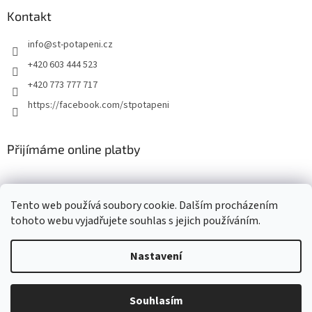
Kontakt
info
@
st-potapeni.cz
+420 603 444 523
+420 773 777 717
https://facebook.com/stpotapeni
Přijímáme online platby
Tento web používá soubory cookie. Dalším procházením
tohoto webu vyjadřujete souhlas s jejich používáním.
Vytvořil Shoptet
Nastavení
Copyright 2026
ST-potapeni.cz
. Všechna práva vyhrazena.
Upravit
Souhlasím
nastavení cookies