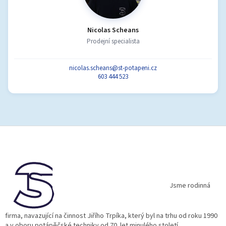
Nicolas Scheans
Prodejní specialista
nicolas.scheans@st-potapeni.cz
603 444 523
Z
á
p
a
t
í
Jsme rodinná
firma, navazující na činnost Jiřího Trpíka, který byl na trhu od roku 1990
a v oboru potápěčské techniky od 70. let minulého století