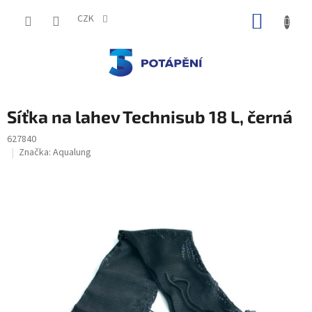
Přejít
NÁKUP
na
CZK
obsah
KOŠÍK
Síťka na lahev Technisub 18 L, černá
627840
Značka:
Aqualung