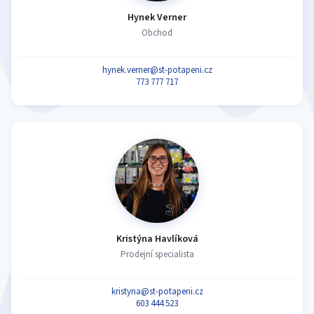
Hynek Verner
Obchod
hynek.verner@st-potapeni.cz
773 777 717
Kristýna Havlíková
Prodejní specialista
kristyna@st-potapeni.cz
603 444 523