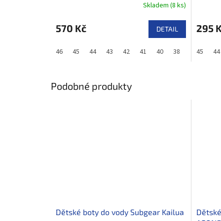
Skladem
(
8 ks
)
570 Kč
295 
DETAIL
46
45
44
43
42
41
40
38
37
45
36
44
Podobné produkty
Dětské boty do vody Subgear Kailua
Dětské