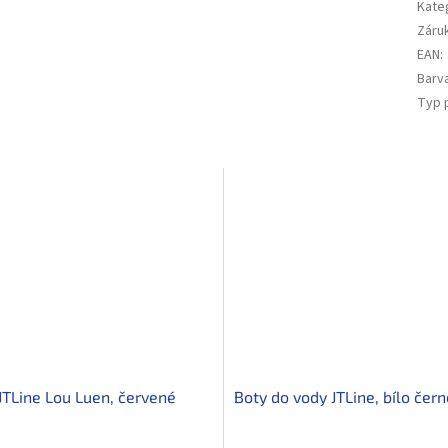
Kate
Záru
EAN
:
Barv
Typ 
JTLine Lou Luen, červené
Boty do vody JTLine, bílo čern