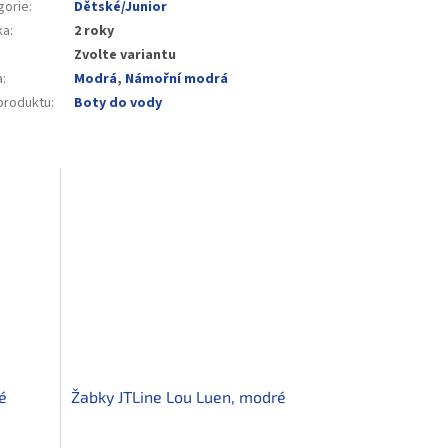
gorie
:
Dětské/Junior
ka
:
2 roky
Zvolte variantu
a
:
Modrá
,
Námořní modrá
produktu
:
Boty do vody
é
Žabky JTLine Lou Luen, modré