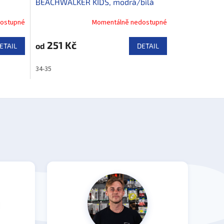
BEACHWALKER KIDS, modrá/bílá
ostupné
Momentálně nedostupné
251 Kč
od
ETAIL
DETAIL
34-35