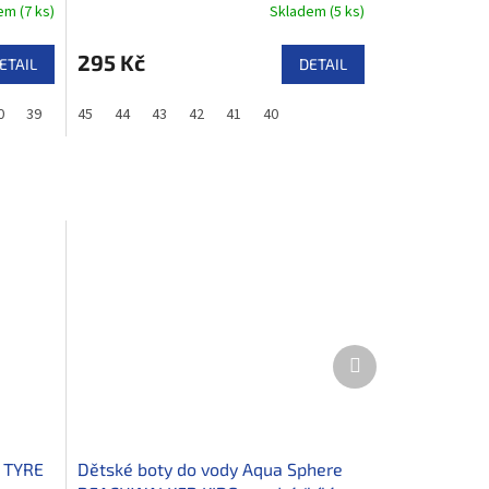
dem
(
7 ks
)
Skladem
(
5 ks
)
295 Kč
ETAIL
DETAIL
0
39
38
45
37
44
36
43
35
42
41
40
Další
produkt
e TYRE
Dětské boty do vody Aqua Sphere