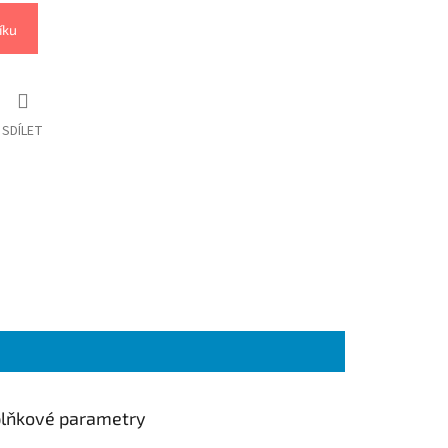
íku
SDÍLET
lňkové parametry