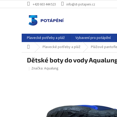
Přejít
+420 603 444 523
info@st-potapeni.cz
na
obsah
Plavecké potřeby a pláž
Vybavení pro potápění
Domů
Plavecké potřeby a pláž
Plážové pantofl
Dětské boty do vody Aqualu
Značka:
Aqualung