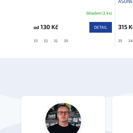
ASONE 
Skladem
(
1 ks
)
130 Kč
315 K
od
DETAIL
33
32
31
30
35
34