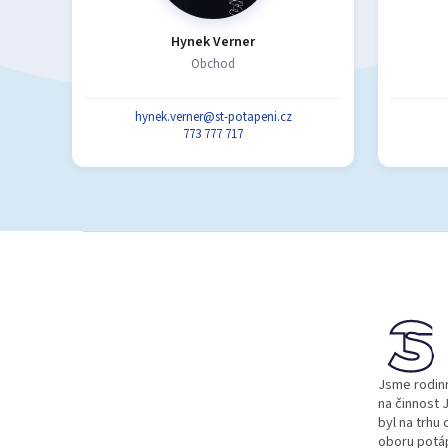
Hynek Verner
Obchod
hynek.verner@st-potapeni.cz
773 777 717
Z
á
p
a
t
í
Jsme rodinn
na činnost J
byl na trhu 
oboru potá