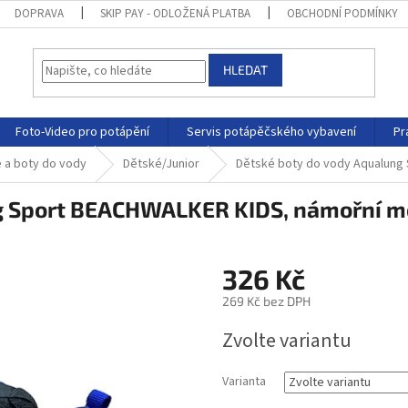
DOPRAVA
SKIP PAY - ODLOŽENÁ PLATBA
OBCHODNÍ PODMÍNKY
HLEDAT
Foto-Video pro potápění
Servis potápěčského vybavení
Pr
e a boty do vody
Dětské/Junior
Dětské boty do vody Aqualung
ng Sport BEACHWALKER KIDS, námořní 
326 Kč
269 Kč bez DPH
Zvolte variantu
Varianta