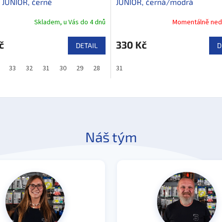
JUNIOR, černé
JUNIOR, černá/modrá
Skladem, u Vás do 4 dnů
Momentálně ned
č
330 Kč
DETAIL
D
33
32
31
30
29
28
31
Náš tým