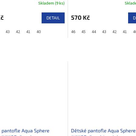
Skladem
(
9 ks
)
Skla
Kč
570 Kč
DETAIL
D
35
43
42
41
40
46
45
44
43
42
41
4
 pantofle Aqua Sphere
Dětské pantofle Aqua Spher