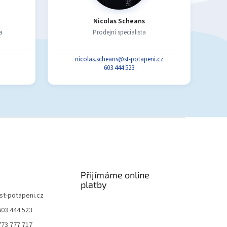
Nicolas Scheans
a
Prodejní specialista
nicolas.scheans@st-potapeni.cz
603 444 523
Přijímáme online
platby
st-potapeni.cz
603 444 523
773 777 717