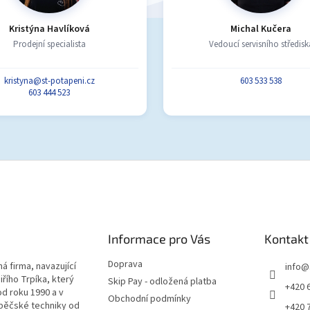
Kristýna Havlíková
Michal Kučera
Prodejní specialista
Vedoucí servisního středisk
kristyna@st-potapeni.cz
603 533 538
603 444 523
Informace pro Vás
Kontakt
Doprava
á firma, navazující
info
@
iřího Trpíka, který
Skip Pay - odložená platba
+420 
od roku 1990 a v
Obchodní podmínky
pěčské techniky od
+420 