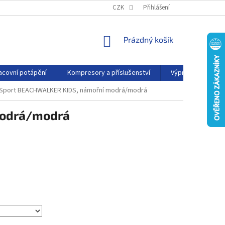
PODMÍNKY OCHRANY OSOBNÍCH ÚDAJŮ
CZK
Přihlášení
KONTAKTY
AFFILIATE
NÁKUPNÍ
Prázdný košík
KOŠÍK
acovní potápění
Kompresory a příslušenství
Výprodej
P
 Sport BEACHWALKER KIDS, námořní modrá/modrá
modrá/modrá