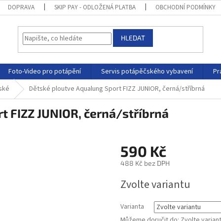
DOPRAVA
SKIP PAY - ODLOŽENÁ PLATBA
OBCHODNÍ PODMÍNKY
HLEDAT
Foto-Video pro potápění
Servis potápěčského vybavení
Pr
ské
Dětské ploutve Aqualung Sport FIZZ JUNIOR, černá/stříbrná
t FIZZ JUNIOR, černá/stříbrná
590 Kč
488 Kč bez DPH
Zvolte variantu
Varianta
Můžeme doručit do:
Zvolte varian