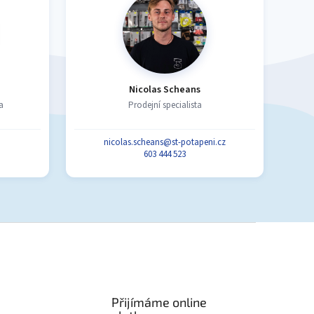
Nicolas Scheans
a
Prodejní specialista
nicolas.scheans@st-potapeni.cz
603 444 523
Přijímáme online