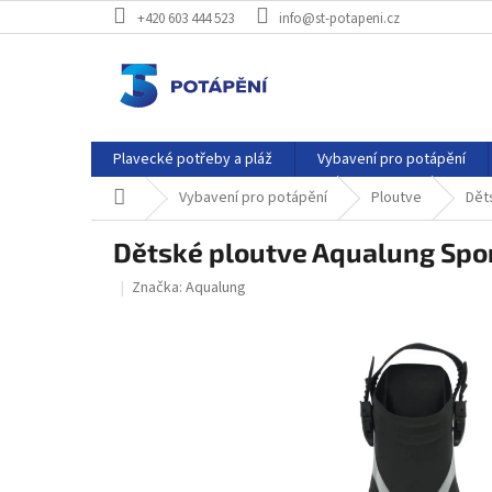
Přejít
+420 603 444 523
info@st-potapeni.cz
na
obsah
Plavecké potřeby a pláž
Vybavení pro potápění
Domů
Vybavení pro potápění
Ploutve
Dět
Dětské ploutve Aqualung Spor
Značka:
Aqualung