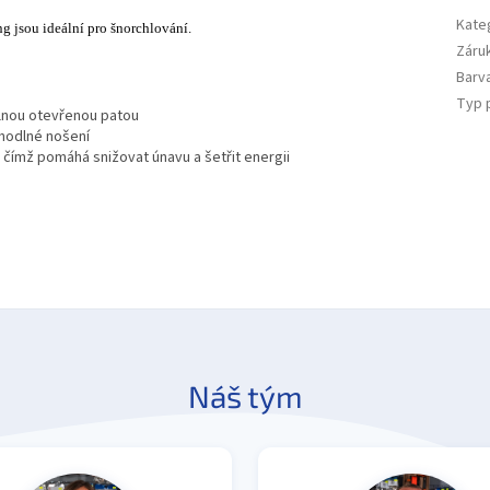
Kate
 jsou ideální pro šnorchlování.
Záru
Barv
Typ p
lnou otevřenou patou
hodlné nošení
, čímž pomáhá snižovat únavu a šetřit energii
Náš tým