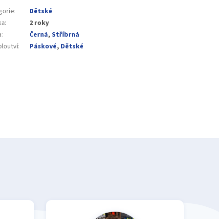
gorie
:
Dětské
ka
:
2 roky
a
:
Černá
,
Stříbrná
loutví
:
Páskové
,
Dětské