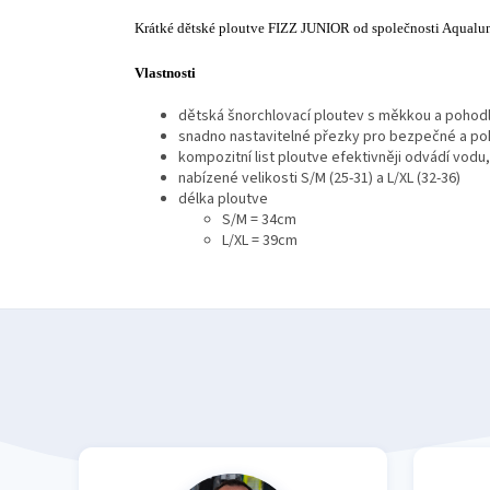
Krátké dětské ploutve FIZZ JUNIOR od společnosti Aqualung
Vlastnosti
dětská šnorchlovací ploutev s měkkou a pohod
snadno nastavitelné přezky pro bezpečné a po
kompozitní list ploutve efektivněji odvádí vodu
nabízené velikosti S/M (25-31) a L/XL (32-36)
délka ploutve
S/M = 34cm
L/XL = 39cm