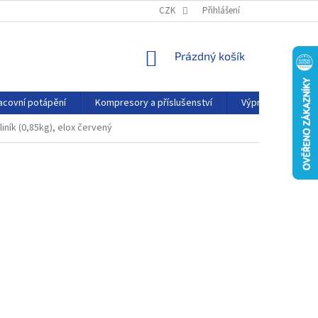
PODMÍNKY OCHRANY OSOBNÍCH ÚDAJŮ
CZK
Přihlášení
KONTAKTY
AFFILIATE
NÁKUPNÍ
Prázdný košík
KOŠÍK
acovní potápění
Kompresory a příslušenství
Výprodej
P
liník (0,85kg), elox červený