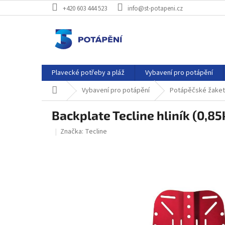
Přejít
+420 603 444 523
info@st-potapeni.cz
na
obsah
Plavecké potřeby a pláž
Vybavení pro potápění
Domů
Vybavení pro potápění
Potápěčské žakety
Backplate Tecline hliník (0,85
Značka:
Tecline