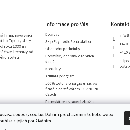
Informace pro Vás
Kontakt
Doprava
á firma, navazující
info
@
iřího Trpíka, který
Skip Pay - odložená platba
+420 
od roku 1990 a v
Obchodní podmínky
pěčské techniky od
+420 
Podmínky ochrany osobních
lého století
https
údajů
potap
Kontakty
Affiliate program
100% zelená energie u nás ve
firmě s certifikátem TÜV NORD
Czech
Formulář pro vrácení zboží a
reklamaci
oužívá soubory cookie. Dalším procházením tohoto webu
Moje objednávka
ouhlas s jejich používáním.