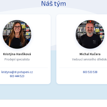
Náš tým
Kristýna Havlíková
Michal Kučera
Prodejní specialista
Vedoucí servisního středisk
kristyna@st-potapeni.cz
603 533 538
603 444 523