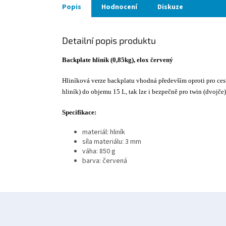
Popis
Hodnocení
Diskuze
Detailní popis produktu
Backplate hliník (0,85kg), elox červený
Hliníková verze backplatu vhodná především oproti pro cest
hliník) do objemu 15 L, tak lze i bezpečně pro twin (dvojče
Specifikace:
materiál: hliník
síla materiálu: 3 mm
váha: 850 g
barva: červená