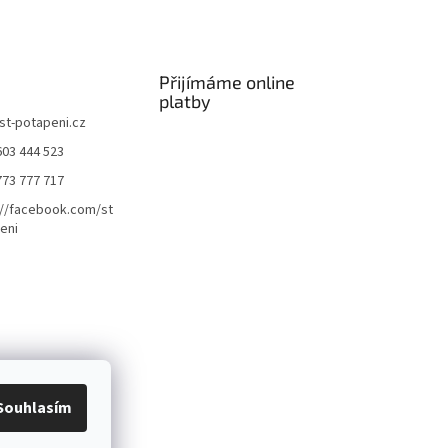
Přijímáme online
platby
st-potapeni.cz
603 444 523
773 777 717
://facebook.com/st
eni
Souhlasím