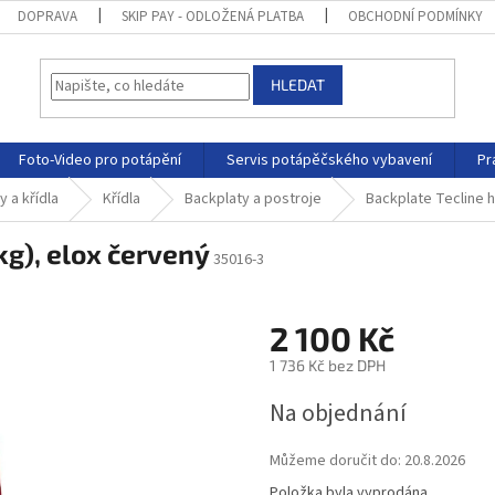
DOPRAVA
SKIP PAY - ODLOŽENÁ PLATBA
OBCHODNÍ PODMÍNKY
HLEDAT
Foto-Video pro potápění
Servis potápěčského vybavení
Pr
 a křídla
Křídla
Backplaty a postroje
Backplate Tecline h
kg), elox červený
35016-3
2 100 Kč
1 736 Kč bez DPH
Na objednání
Můžeme doručit do:
20.8.2026
Položka byla vyprodána…