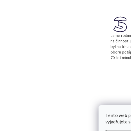
á
p
a
t
í
Jsme rodinn
na činnost J
byl na trhu 
oboru potá
70. let minu
Tento web p
vyjadřujete s