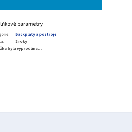
lňkové parametry
gorie
:
Backplaty a postroje
ka
:
2 roky
žka byla vyprodána…