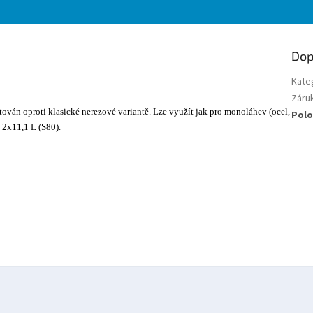
Dop
Kate
Záru
ován oproti klasické nerezové variantě. Lze využít jak pro monoláhev (ocel,
Polo
) 2x11,1 L (S80).