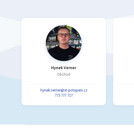
Hynek Verner
Obchod
hynek.verner@st-potapeni.cz
773 777 717
Z