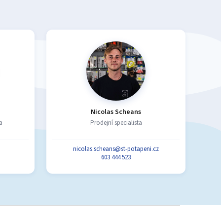
Nicolas Scheans
a
Prodejní specialista
nicolas.scheans@st-potapeni.cz
603 444 523