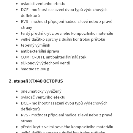
ovladač venturiho efektu
DCE - možnost nasazení dvou typů výdechových
deflektorů
RVS - možnost připojení hadice z levé nebo z pravé
strany
tvrdý přední kryt z pevného kompozitního materiálu
velké tlačítko sprchy s duální kontrolou průtoku
tepelný výměník
antibakteriální úprava
COMFO-BITE antibakteriální náústek
silikonový výdechový ventil
hmotnost: 208 g
2. stupeň XTX40 OCTOPUS
pneumaticky vyvážený
ovladač venturiho efektu
DCE - možnost nasazení dvou typů výdechových
deflektorů
RVS - možnost připojení hadice z levé nebo z pravé
strany
přední kryt z velmi pevného kompozitního materiálu
velké tlačítko sprchy s duální kontrolou průtoku