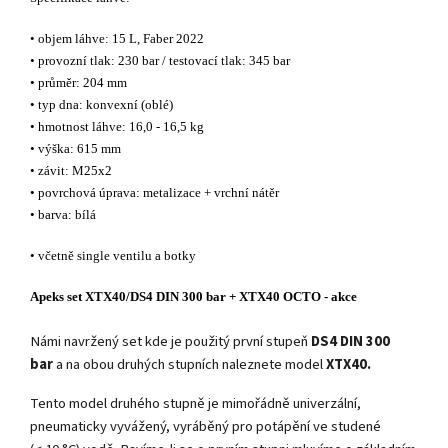
• objem láhve: 15 L, Faber 2022
• provozní tlak: 230 bar / testovací tlak: 345 bar
• průměr: 204 mm
• typ dna: konvexní (oblé)
• hmotnost láhve: 16,0 - 16,5 kg
• výška: 615 mm
• závit: M25x2
• povrchová úprava: metalizace + vrchní nátěr
• barva: bílá
• včetně single ventilu a botky
Apeks set XTX40/DS4 DIN 300 bar + XTX40 OCTO - akce
Námi navržený set kde je použitý první stupeň
DS4 DIN 300
bar
a na obou druhých stupních naleznete model
XTX40.
Tento model druhého stupně je mimořádně univerzální,
pneumaticky vyvážený, vyráběný pro potápění ve studené