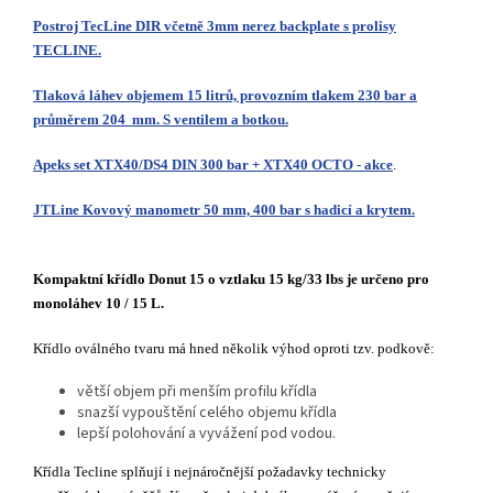
Postroj TecLine DIR včetně 3mm nerez backplate s prolisy
TECLINE.
Tlaková láhev objemem 15 litrů, provozním tlakem 230 bar a
průměrem 204 mm. S ventilem a botkou.
Apeks set XTX40/DS4 DIN 300 bar + XTX40 OCTO - akce
.
JTLine Kovový manometr 50 mm, 400 bar s hadicí a krytem.
Kompaktní křídlo Donut 15 o vztlaku 15 kg/33 lbs je určeno pro
monoláhev 10 / 15 L.
Křídlo oválného tvaru má hned několik výhod oproti tzv. podkově:
větší objem při menším profilu křídla
snazší vypouštění celého objemu křídla
lepší polohování a vyvážení pod vodou.
Křídla Tecline splňují i nejnáročnější požadavky technicky