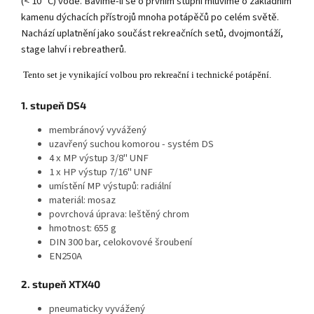
(< 10 °C) vodě. Bavíme-li se o prvním stupni mluvíme o základním
kamenu dýchacích přístrojů mnoha potápěčů po celém světě.
Nachází uplatnění jako součást rekreačních setů, dvojmontáží,
stage lahví i rebreatherů.
Tento set je vynikající volbou pro rekreační i technické potápění.
1. stupeň DS4
membránový vyvážený
uzavřený suchou komorou - systém DS
4 x MP výstup 3/8" UNF
1 x HP výstup 7/16" UNF
umístění MP výstupů: radiální
materiál: mosaz
povrchová úprava: leštěný chrom
hmotnost: 655 g
DIN 300 bar, celokovové šroubení
EN250A
2. stupeň XTX40
pneumaticky vyvážený