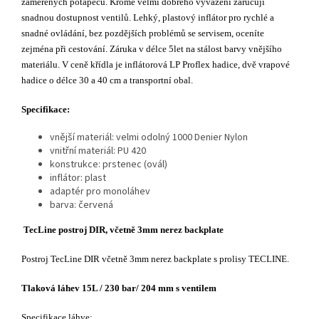
zaměřených potápěčů. Kromě velmi dobrého vyvážení zaručují
snadnou dostupnost ventilů. Lehký, plastový inflátor pro rychlé a
snadné ovládání, bez pozdějších problémů se servisem, oceníte
zejména při cestování. Záruka v délce 5let na stálost barvy vnějšího
materiálu. V ceně křídla je inflátorová LP Proflex hadice, dvě vrapové
hadice o délce 30 a 40 cm a transportní obal.
Specifikace:
vnější materiál: velmi odolný 1000 Denier Nylon
vnitřní materiál: PU 420
konstrukce: prstenec (ovál)
inflátor: plast
adaptér pro monoláhev
barva: červená
TecLine postroj DIR, včetně 3mm nerez backplate
Postroj TecLine DIR včetně 3mm nerez backplate s prolisy TECLINE.
Tlaková láhev 15L / 230 bar/ 204 mm s ventilem
Specifikace láhve: