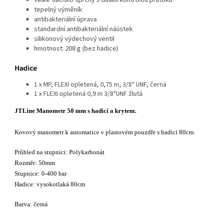
tepelný výměník
antibakteriální úprava
standardní antibakteriální náústek
silikonový výdechový ventil
hmotnost: 208 g (bez hadice)
Hadice
1 x MP, FLEXI opletená, 0,75 m, 3/8" UNF, černá
1 x FLEXI opletená 0,9 m 3/8"UNF žlutá
JTLine Manometr 50 mm s hadicí a krytem.
Kovový manometr k automatice v plastovém pouzdře s hadicí 80cm.
Průhled na stupnici: Polykarbonát
Rozměr: 50mm
Stupnice: 0-400 bar
Hadice: vysokotlaká 80cm
Barva: černá