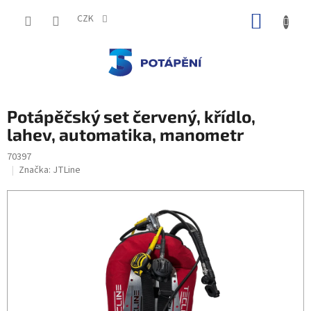
Přejít
NÁKUP
na
CZK
obsah
KOŠÍK
Potápěčský set červený, křídlo,
lahev, automatika, manometr
70397
Značka:
JTLine