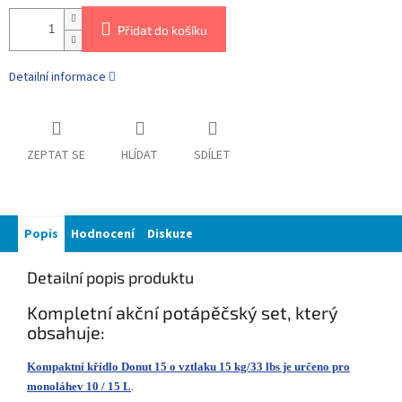
Přidat do košíku
Detailní informace
ZEPTAT SE
HLÍDAT
SDÍLET
Popis
Hodnocení
Diskuze
Detailní popis produktu
Kompletní akční potápěčský set, který
obsahuje:
Kompaktní křídlo Donut 15 o vztlaku 15 kg/33 lbs je určeno pro
monoláhev 10 / 15 L
.