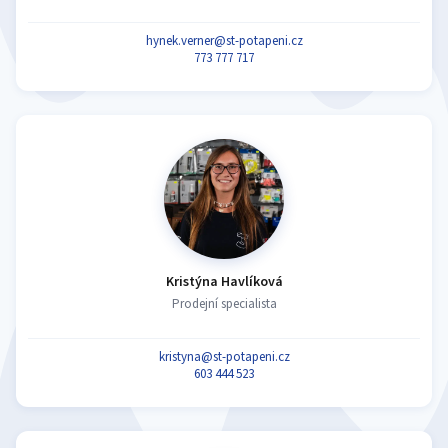
hynek.verner@st-potapeni.cz
773 777 717
Kristýna Havlíková
Prodejní specialista
kristyna@st-potapeni.cz
603 444 523