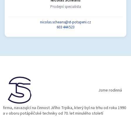
Nicolas Scheans
Prodejní specialista
nicolas.scheans@st-potapeni.cz
603 444 523
Z
á
p
a
t
í
Jsme rodinná
firma, navazující na činnost Jiřího Trpíka, který byl na trhu od roku 1990
a v oboru potápěčské techniky od 70. let minulého století