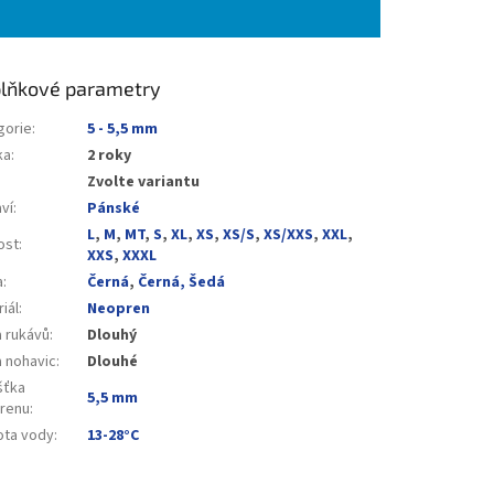
lňkové parametry
gorie
:
5 - 5,5 mm
ka
:
2 roky
Zvolte variantu
ví
:
Pánské
L
,
M
,
MT
,
S
,
XL
,
XS
,
XS/S
,
XS/XXS
,
XXL
,
ost
:
XXS
,
XXXL
a
:
Černá
,
Černá, Šedá
iál
:
Neopren
a rukávů
:
Dlouhý
a nohavic
:
Dlouhé
šťka
5,5 mm
renu
:
ota vody
:
13-28°C