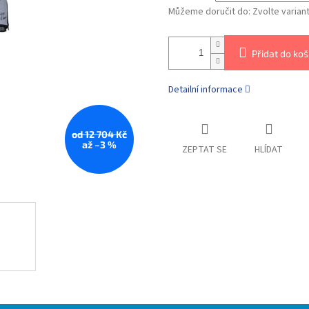
Můžeme doručit do:
Zvolte varian
Přidat do koš
Detailní informace
od 12 704 Kč
až –3 %
ZEPTAT SE
HLÍDAT