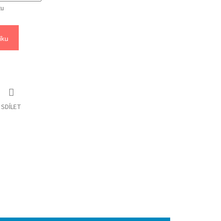
tu
íku
SDÍLET