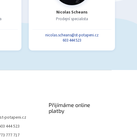
Nicolas Scheans
a
Prodejní specialista
nicolas.scheans@st-potapeni.cz
603 444 523
Přijímáme online
platby
st-potapeni.cz
603 444 523
773 777 717