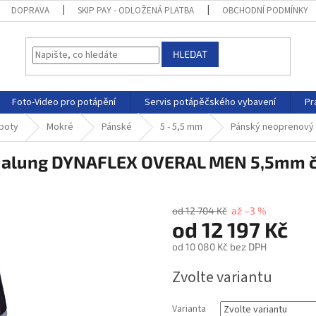
DOPRAVA
SKIP PAY - ODLOŽENÁ PLATBA
OBCHODNÍ PODMÍNKY
HLEDAT
Foto-Video pro potápění
Servis potápěčského vybavení
Pr
 boty
Mokré
Pánské
5 - 5,5 mm
Pánský neoprenový
ualung DYNAFLEX OVERAL MEN 5,5mm 
od 12 704 Kč
až –3 %
od
12 197 Kč
od
10 080 Kč
bez DPH
Zvolte variantu
Varianta