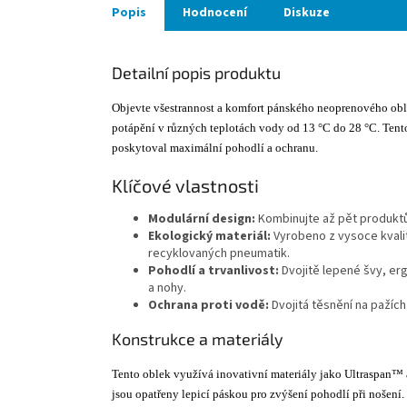
Popis
Hodnocení
Diskuze
Detailní popis produktu
Objevte všestrannost a komfort pánského neoprenového ob
potápění v různých teplotách vody od 13 °C do 28 °C. Tent
poskytoval maximální pohodlí a ochranu.
Klíčové vlastnosti
Modulární design:
Kombinujte až pět produktů
Ekologický materiál:
Vyrobeno z vysoce kvalit
recyklovaných pneumatik.
Pohodlí a trvanlivost:
Dvojitě lepené švy, e
a nohy.
Ochrana proti vodě:
Dvojitá těsnění na pažích
Konstrukce a materiály
Tento oblek využívá inovativní materiály jako Ultraspan™ a 
jsou opatřeny lepicí páskou pro zvýšení pohodlí při nošení