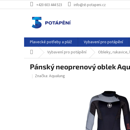
Přejít
+420 603 444 523
info@st-potapeni.cz
na
obsah
Plavecké potřeby a pláž
Vybavení pro potápění
Domů
Vybavení pro potápění
Obleky, rukavice,
Pánský neoprenový oblek Aq
Značka:
Aqualung