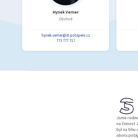
Hynek Verner
Obchod
hynek.verner@st-potapeni.cz
773 777 717
Z
á
p
a
t
í
Jsme rodinn
na činnost J
byl na trhu 
oboru potá