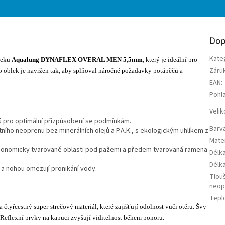
Dop
Kate
leku
Aqualung DYNAFLEX OVERAL MEN 5,5mm
, který je ideální pro
Záru
o oblek je navržen tak, aby splňoval náročné požadavky potápěčů a
EAN
:
Pohla
Velik
 pro optimální přizpůsobení se podmínkám.
Barv
ního neoprenu bez minerálních olejů a P.A.K., s ekologickým uhlíkem z
Mater
rgonomicky tvarované oblasti pod pažemi a předem tvarovaná ramena
Délk
Délk
 a nohou omezují pronikání vody.
Tlou
neop
Tepl
čtyřcestný super-strečový materiál, které zajišťují odolnost vůči otěru. Švy
. Reflexní prvky na kapuci zvyšují viditelnost během ponoru.