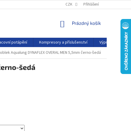
PODMÍNKY OCHRANY OSOBNÍCH ÚDAJŮ
CZK
Přihlášení
KONTAKTY
AFFILIATE
NÁKUPNÍ
Prázdný košík
KOŠÍK
acovní potápění
Kompresory a příslušenství
Výprodej
P
 oblek Aqualung DYNAFLEX OVERAL MEN 5,5mm černo-šedá
černo-šedá