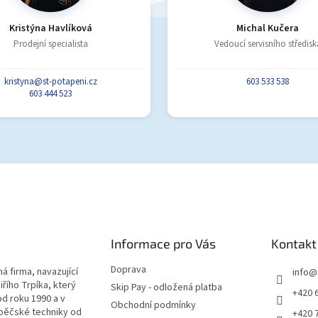
Kristýna Havlíková
Michal Kučera
Prodejní specialista
Vedoucí servisního středisk
kristyna@st-potapeni.cz
603 533 538
603 444 523
Informace pro Vás
Kontakt
Doprava
á firma, navazující
info
@
iřího Trpíka, který
Skip Pay - odložená platba
+420 
od roku 1990 a v
Obchodní podmínky
pěčské techniky od
+420 