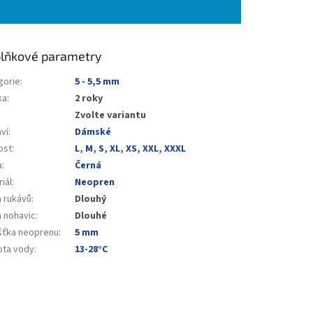
lňkové parametry
gorie
:
5 - 5,5 mm
ka
:
2 roky
Zvolte variantu
ví
:
Dámské
ost
:
L
,
M
,
S
,
XL
,
XS
,
XXL
,
XXXL
a
:
Černá
iál
:
Neopren
a rukávů
:
Dlouhý
a nohavic
:
Dlouhé
šťka neoprenu
:
5 mm
ota vody
:
13-28°C