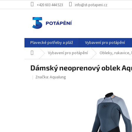
Přejít
+420 603 444 523
info@st-potapeni.cz
na
obsah
Plavecké potřeby a pláž
Vybavení pro potápění
Domů
Vybavení pro potápění
Obleky, rukavice,
Dámský neoprenový oblek A
Značka:
Aqualung