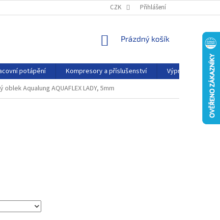
PODMÍNKY OCHRANY OSOBNÍCH ÚDAJŮ
CZK
Přihlášení
KONTAKTY
AFFILIATE
NÁKUPNÍ
Prázdný košík
KOŠÍK
acovní potápění
Kompresory a příslušenství
Výprodej
P
ý oblek Aqualung AQUAFLEX LADY, 5mm