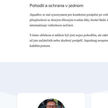
Pohodlí a ochrana v jednom
Aquaflex se stal synonymem pro komfortní potápění po celé
přizpůsobení se různým tělesným tvarům díky široké škále 
minimalizuje viditelnost nečistot.
S tímto oblekem si můžete být jisti nejen pohodlím, ale ta
už jste začátečník nebo zkušený potápěč, Aqualung neo
každém ponoru.