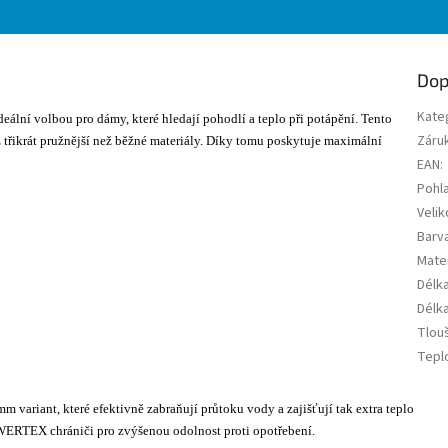
Dop
Kate
deální volbou pro dámy, které hledají pohodlí a teplo při potápění. Tento
Záru
ž třikrát pružnější než běžné materiály. Díky tomu poskytuje maximální
EAN
:
Pohla
Velik
Barv
Mater
Délk
Délk
Tlou
Tepl
ariant, které efektivně zabraňují průtoku vody a zajišťují tak extra teplo
WERTEX chrániči pro zvýšenou odolnost proti opotřebení.