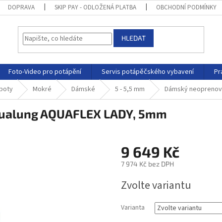
DOPRAVA
SKIP PAY - ODLOŽENÁ PLATBA
OBCHODNÍ PODMÍNKY
HLEDAT
Foto-Video pro potápění
Servis potápěčského vybavení
Pr
 boty
Mokré
Dámské
5 - 5,5 mm
Dámský neoprenov
qualung AQUAFLEX LADY, 5mm
9 649 Kč
7 974 Kč bez DPH
Zvolte variantu
Varianta