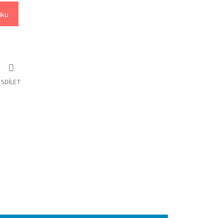
íku
SDÍLET