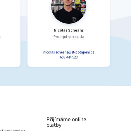
Nicolas Scheans
a
Prodejní specialista
nicolas.scheans@st-potapeni.cz
603 444 523
Přijímáme online
platby
st-potapeni.cz