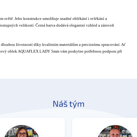
m světě. Jeho konstrukce umožňuje snadné oblékání i svlékání a
dostupných velikostí. Černá barva dodává elegantní vzhled a zároveň
ké dlouhou životností díky kvalitním materiálům a preciznímu zpracování. Ať
prenový oblek AQUAFLEX LADY 5mm vám poskytne potřebnou podporu při
Náš tým