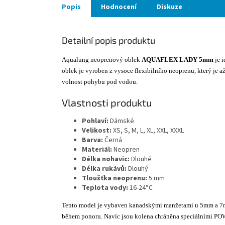
Popis
Hodnocení
Diskuze
Detailní popis produktu
Aqualung neoprenový oblek
AQUAFLEX LADY 5mm
je i
oblek je vyroben z vysoce flexibilního neoprenu, který je a
volnost pohybu pod vodou.
Vlastnosti produktu
Pohlaví:
Dámské
Velikost:
XS, S, M, L, XL, XXL, XXXL
Barva:
Černá
Materiál:
Neopren
Délka nohavic:
Dlouhé
Délka rukávů:
Dlouhý
Tloušťka neoprenu:
5 mm
Teplota vody:
16-24°C
Tento model je vybaven kanadskými manžetami u 5mm a 7mm v
během ponoru. Navíc jsou kolena chráněna speciálními PO