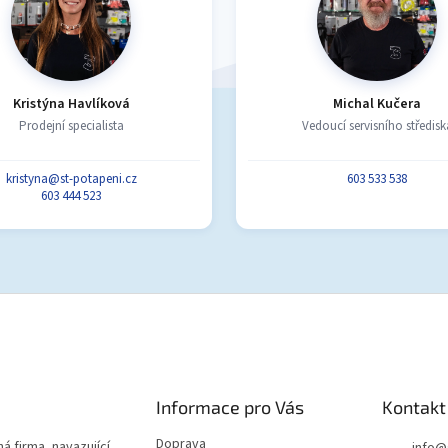
Kristýna Havlíková
Michal Kučera
Prodejní specialista
Vedoucí servisního středisk
kristyna@st-potapeni.cz
603 533 538
603 444 523
Informace pro Vás
Kontakt
Doprava
á firma, navazující
info
@