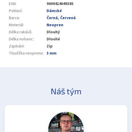
EAN
:
9009414049385
Pohlaví
:
Dámské
Barva
:
Černá
,
Červená
Materiál
:
Neopren
Délka rukávů
:
Dlouhý
Délka nohavic
:
Dlouhé
Zapínání
:
Zip
Tloušťka neoprenu
:
3 mm
Náš tým