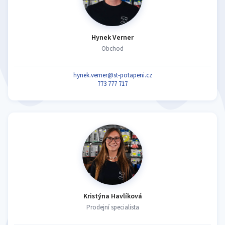
Hynek Verner
Obchod
hynek.verner@st-potapeni.cz
773 777 717
Kristýna Havlíková
Prodejní specialista