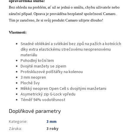
opravárenská služba!
Bez ohledu na problém, ať už se jedná o smůlu, chybu uživatele nebo
záruční případ. Oprava je prováděna bezplatně společností Camaro.
Tím je zaručeno, že si svůj produkt Camaro užijete dlouho!
Vlastnosti:
Snadné oblékání a svlékání bez zipů na pažích a kotnících
díky extra elastickému strečovému neoprenovému
materiálu
Pohodlný krční lem
Dvojité manžety se zipem
Protiskluzové polštářky na kolenou
3 mm neopren
Ploché švy
Měkký neopren Open Cell s dvojitými manžetami
Asymetrický zip G-Lock vpředu
Téměř 94% vodotěsnost
Doplňkové parametry
Kategorie
:
3 mm
Záruka
:
3 roky