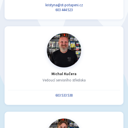
kristyna@st-potapeni.cz
603 444 523
Michal Kučera
Vedoucí servisního střediska
603 533 538