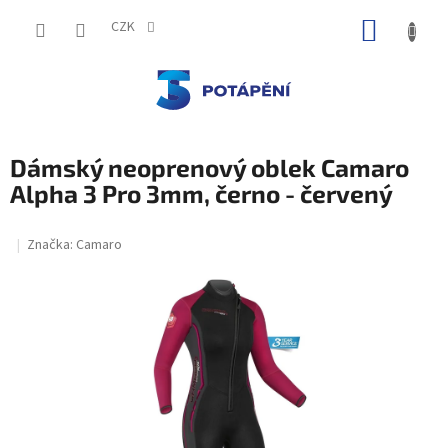
Přejít
NÁKUP
na
CZK
obsah
KOŠÍK
Dámský neoprenový oblek Camaro
Alpha 3 Pro 3mm, černo - červený
Značka:
Camaro