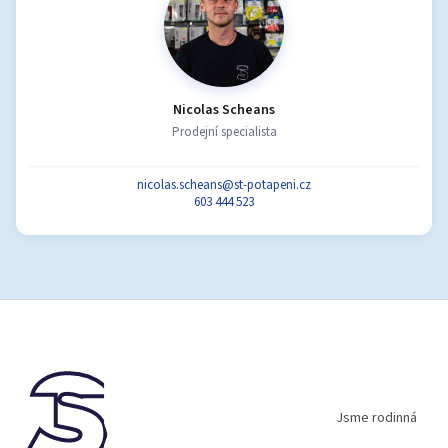
Nicolas Scheans
Prodejní specialista
nicolas.scheans@st-potapeni.cz
603 444 523
Z
á
p
a
t
í
Jsme rodinná