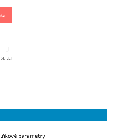
íku
SDÍLET
lňkové parametry