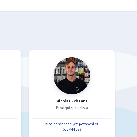
Nicolas Scheans
a
Prodejní specialista
nicolas.scheans@st-potapeni.cz
603 444 523