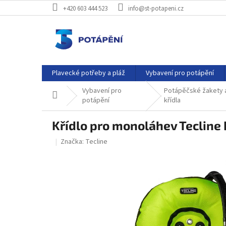
Přejít
+420 603 444 523
info@st-potapeni.cz
na
obsah
Plavecké potřeby a pláž
Vybavení pro potápění
Vybavení pro
Potápěčské žakety 
Domů
potápění
křídla
Křídlo pro monoláhev Tecline
Značka:
Tecline