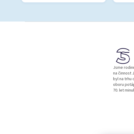
Z
á
p
a
t
í
Jsme rodinn
na činnost J
byl na trhu 
oboru potá
70. let minu