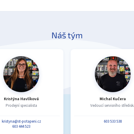
Náš tým
Kristýna Havlíková
Michal Kučera
Prodejní specialista
Vedoucí servisního středisk
kristyna@st-potapeni.cz
603 533 538
603 444 523