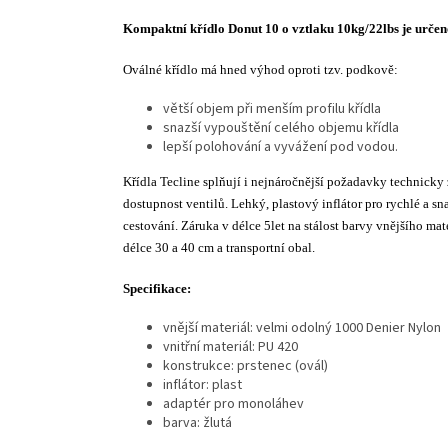
Kompaktní křídlo Donut 10 o vztlaku 10kg/22lbs je určen
Oválné křídlo má hned výhod oproti tzv. podkově:
větší objem při menším profilu křídla
snazší vypouštění celého objemu křídla
lepší polohování a vyvážení pod vodou.
Křídla Tecline splňují i nejnáročnější požadavky technic
dostupnost ventilů. Lehký, plastový inflátor pro rychlé a s
cestování. Záruka v délce 5let na stálost barvy vnějšího mat
délce 30 a 40 cm a transportní obal.
Specifikace:
vnější materiál: velmi odolný 1000 Denier Nylon
vnitřní materiál: PU 420
konstrukce: prstenec (ovál)
inflátor: plast
adaptér pro monoláhev
barva: žlutá