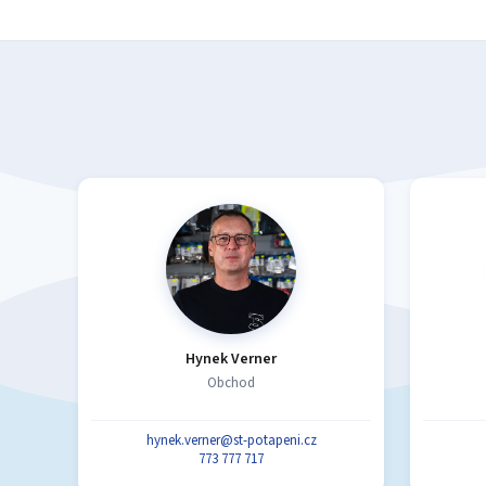
Hynek Verner
Obchod
hynek.verner@st-potapeni.cz
773 777 717