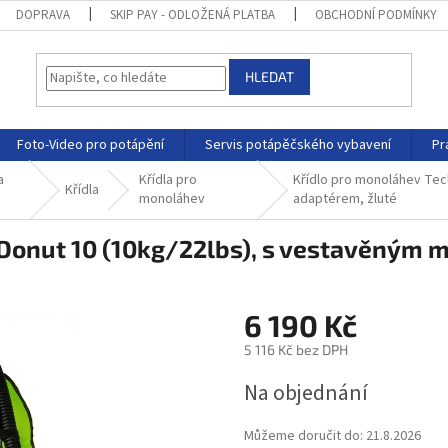
DOPRAVA
SKIP PAY - ODLOŽENÁ PLATBA
OBCHODNÍ PODMÍNKY
HLEDAT
Foto-Video pro potápění
Servis potápěčského vybavení
Pr
a
Křídla pro
Křídlo pro monoláhev Tec
Křídla
monoláhev
adaptérem, žluté
 Donut 10 (10kg/22lbs), s vestavěným 
6 190 Kč
5 116 Kč bez DPH
Na objednání
Můžeme doručit do:
21.8.2026