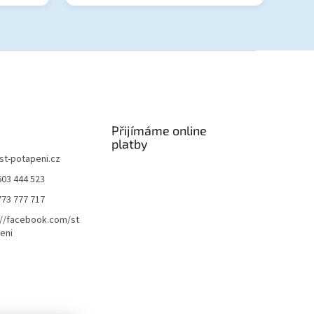
Přijímáme online
platby
st-potapeni.cz
603 444 523
773 777 717
://facebook.com/st
eni