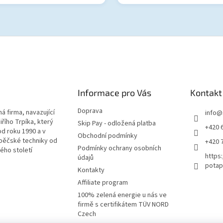
Informace pro Vás
Kontakt
Doprava
á firma, navazující
info
@
iřího Trpíka, který
Skip Pay - odložená platba
+420 
od roku 1990 a v
Obchodní podmínky
pěčské techniky od
+420 
Podmínky ochrany osobních
lého století
https
údajů
potap
Kontakty
Affiliate program
100% zelená energie u nás ve
firmě s certifikátem TÜV NORD
Czech