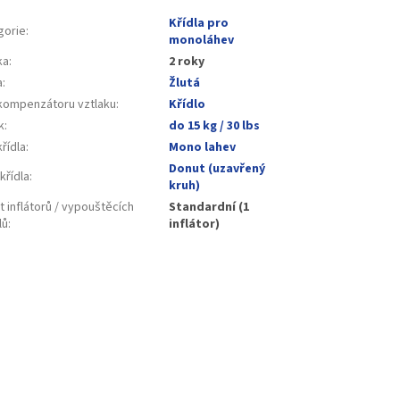
Křídla pro
gorie
:
monoláhev
ka
:
2 roky
a
:
Žlutá
kompenzátoru vztlaku
:
Křídlo
k
:
do 15 kg / 30 lbs
řídla
:
Mono lahev
Donut (uzavřený
křídla
:
kruh)
 inflátorů / vypouštěcích
Standardní (1
lů
:
inflátor)