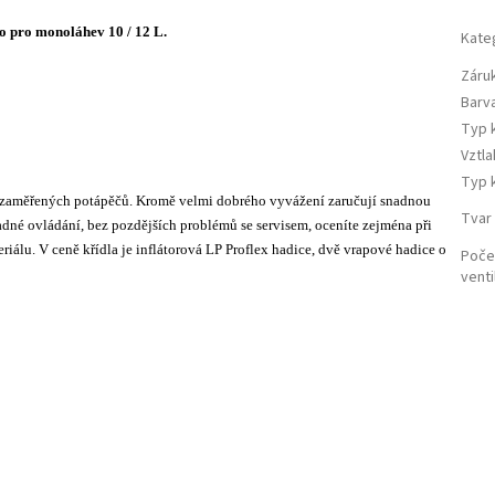
o pro monoláhev 10 / 12 L.
Kate
Záru
Barv
Typ 
Vztla
Typ k
ky zaměřených potápěčů. Kromě velmi dobrého vyvážení zaručují snadnou
Tvar 
nadné ovládání, bez pozdějších problémů se servisem, oceníte zejména při
eriálu. V ceně křídla je inflátorová LP Proflex hadice, dvě vrapové hadice o
Počet
venti