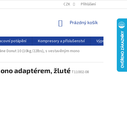
PODMÍNKY OCHRANY OSOBNÍCH ÚDAJŮ
CZK
Přihlášení
KONTAKTY
AFFILIATE
NÁKUPNÍ
Prázdný košík
KOŠÍK
acovní potápění
Kompresory a příslušenství
Výprodej
P
line Donut 10 (10kg/22lbs), s vestavěným mono
mono adaptérem, žluté
T11002-08