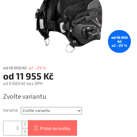
od 16 950
Kč
až –29 %
od 16 950 Kč
až –29 %
od
11 955 Kč
od
9 880 Kč
bez DPH
Zvolte variantu
Varianta
Přidat do košíku