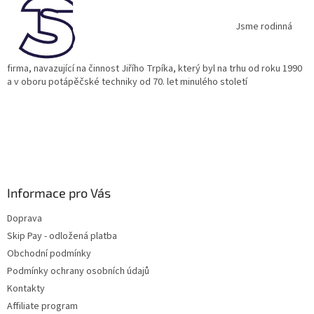
t
í
Jsme rodinná
firma, navazující na činnost Jiřího Trpíka, který byl na trhu od roku 1990
a v oboru potápěčské techniky od 70. let minulého století
Informace pro Vás
Doprava
Skip Pay - odložená platba
Obchodní podmínky
Podmínky ochrany osobních údajů
Kontakty
Affiliate program