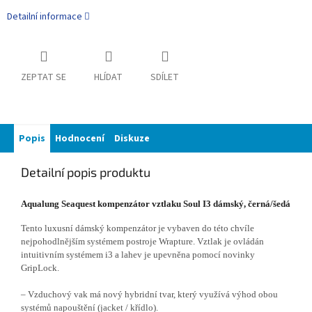
Detailní informace
ZEPTAT SE
HLÍDAT
SDÍLET
Popis
Hodnocení
Diskuze
Detailní popis produktu
Aqualung Seaquest kompenzátor vztlaku Soul I3 dámský, černá/šedá
Tento luxusní dámský kompenzátor je vybaven do této chvíle
nejpohodlnějším systémem postroje Wrapture. Vztlak je ovládán
intuitivním systémem i3 a lahev je upevněna pomocí novinky
GripLock.
– Vzduchový vak má nový hybridní tvar, který využívá výhod obou
systémů napouštění (jacket / křídlo).