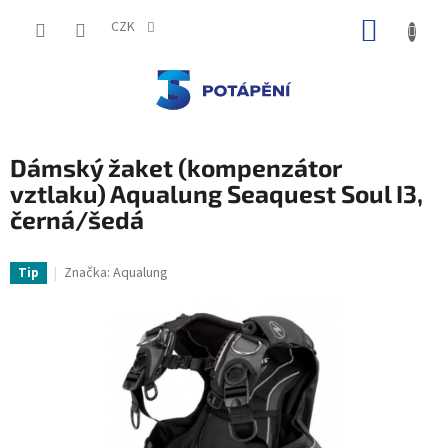
Přejít
NÁKUP
na
CZK
obsah
KOŠÍK
Dámský žaket (kompenzátor
vztlaku) Aqualung Seaquest Soul I3,
černá/šedá
Značka:
Aqualung
Tip