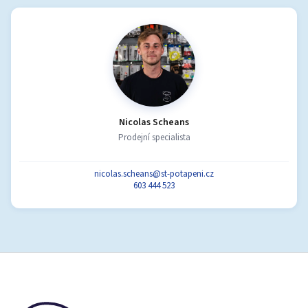
Nicolas Scheans
Prodejní specialista
nicolas.scheans@st-potapeni.cz
603 444 523
Z
á
p
a