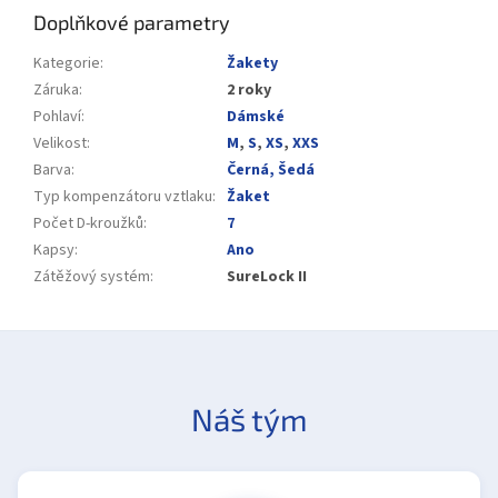
Doplňkové parametry
Kategorie
:
Žakety
Záruka
:
2 roky
Pohlaví
:
Dámské
Velikost
:
M
,
S
,
XS
,
XXS
Barva
:
Černá, Šedá
Typ kompenzátoru vztlaku
:
Žaket
Počet D-kroužků
:
7
Kapsy
:
Ano
Zátěžový systém
:
SureLock II
Náš tým