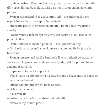
– Systém postroje Wrapture Harness poskytuje neuvěřitelné pohodlí
díky speciálnímu backplatu, pásku na ventil a otočným ramenním
přezkám.
– Systém napouštění i3 je zcela intuitivní – zvedněte páčku pro
napuštění a stlačte pro vypuštění vzduchu.
– Stlačením páčky i3 se zároveň otevírají horní i dolní výpustné
ventily.
– Ploché ventily můžou být otevřeny jak páčkou i3 tak manuálně
pomocí táhla.
– Orální inflátor se snadno používá – stačí přitisknout rty…
– GripLock je uchycení lahve, které se snadno používá a je zcela
bezpečné.
– Systém integrované zátěže SureLock II je to nejlepší co existuje –
stačí vložit kapsu se zátěží dokud neuslyšíte „klik“ a pro uvolnění
zatáhnout za táhlo.
– Kapsa na octopus Octo-pocket.
– Velká kapsa na příslušenství na pravé straně a bezpečnostní kapsa se
zipem na levé straně.
– Průchodky pro připevnění nože Sqeeze.
– Držák na manometr.
– 7 D-kroužků.
– Polstrovaný límeček pro absolutní pohodlí.
– Nastavitelný hrudní pásek.