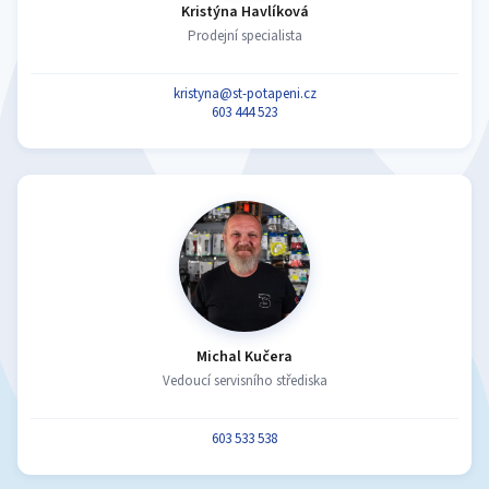
Kristýna Havlíková
Prodejní specialista
kristyna@st-potapeni.cz
603 444 523
Michal Kučera
Vedoucí servisního střediska
603 533 538