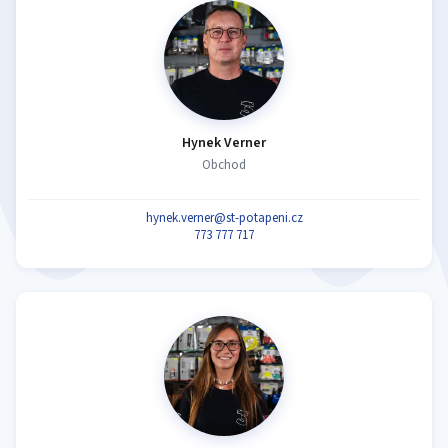
Hynek Verner
Obchod
hynek.verner@st-potapeni.cz
773 777 717